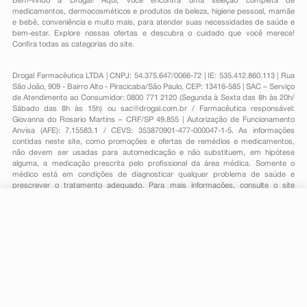
Bem-vindo à Drogal! Aqui, você encontra uma seleção completa de
medicamentos
,
dermocosméticos e produtos de beleza
,
higiene pessoal
,
mamãe
e bebê
,
conveniência
e muito mais, para atender suas necessidades de saúde e
bem-estar. Explore nossas ofertas e descubra o cuidado que você merece!
Confira todas as categorias do site.
Drogal Farmacêutica LTDA | CNPJ: 54.375.647/0066-72 | IE: 535.412.860.113 | Rua
São João, 909 - Bairro Alto - Piracicaba/São Paulo, CEP: 13416-585 | SAC – Serviço
de Atendimento ao Consumidor: 0800 771 2120 (Segunda à Sexta das 8h às 20h/
Sábado das 8h às 15h) ou
sac@drogal.com.br
/ Farmacêutica responsável:
Giovanna do Rosario Martins – CRF/SP 49.855 | Autorização de Funcionamento
Anvisa (AFE): 7.15583.1 / CEVS: 353870901-477-000047-1-5. As informações
contidas neste site, como promoções e ofertas de remédios e medicamentos,
não devem ser usadas para automedicação e não substituem, em hipótese
alguma, a medicação prescrita pelo profissional da área médica. Somente o
médico está em condições de diagnosticar qualquer problema de saúde e
prescrever o tratamento adequado. Para mais informações, consulte o site
Anvisa. As fotos contidas em nosso site são meramente ilustrativas. Promoções e
preços são válidos apenas para compras on-line, caso haja disponibilidade e
R$ 98,48
estão sujeitos a alterações no decorrer do dia. Todos os direitos reservados.
-
+
R$ 47,89
Comprar
Em
1
x
R$ 47,89
Powered by