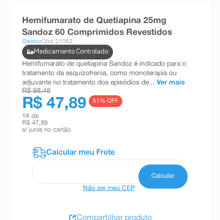
8
º
absorvente
Hemifumarato de Quetiapina 25mg
9
º
teste gravidez
Sandoz 60 Comprimidos Revestidos
Sandoz
Cód: 21062
10
º
esmalte
Medicamento Controlado
Hemifumarato de quetiapina Sandoz é indicado para o
tratamento da esquizofrenia, como monoterapia ou
adjuvante no tratamento dos episódios de...
Ver mais
R$ 98,48
R$ 47,89
51
% OFF
1
X de
R$ 47,89
s/ juros no cartão
Não sei meu CEP
Compartilhar produto