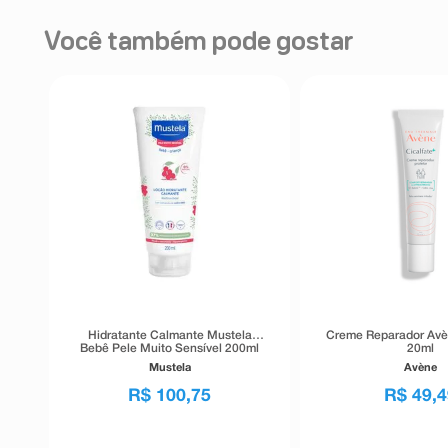
Você também pode gostar
Hidratante Calmante Mustela
Creme Reparador Avè
Bebê Pele Muito Sensível 200ml
20ml
Mustela
Avène
R$
100
,
75
R$
49
,
4