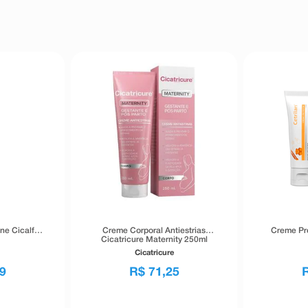
ne Cicalfate
Creme Corporal Antiestrias
Creme Pro
Cicatricure Maternity 250ml
Cicatricure
9
R$
71
,
25