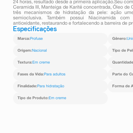
24 horas, resultado desde a primeira aplicação.Seu com
Ceramida III, Manteiga de Karité concentrada, Óleo de 
três mecanismos de hidratação da pele: ação ume
semioclusiva. Também possui Niacinamida com 
antioxidante, restaurando e fortalecendo a barreira de p
Especificações
Marca
:
Profuse
Gênero
:
Uni
Origem
:
Nacional
Tipo de Pel
Textura
:
Em creme
Quantidad
Fases da Vida
:
Para adultos
Parte do C
Finalidade
:
Para hidratação
Forma de A
Tipo de Produto
:
Em creme