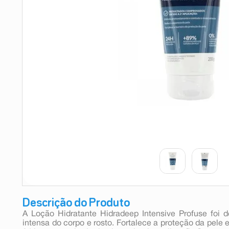
9
º
absorvente
10
º
shampoo
Descrição do Produto
A Loção Hidratante Hidradeep Intensive Profuse foi 
intensa do corpo e rosto. Fortalece a proteção da pele