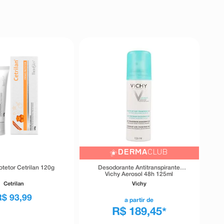
DERMA
CLUB
tetor Cetrilan 120g
Desodorante Antitranspirante
Vichy Aerosol 48h 125ml
Cetrilan
Vichy
R$
93
,
99
a partir de
R$ 189,45
*