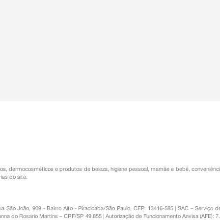
os
,
dermocosméticos e produtos de beleza
,
higiene pessoal
,
mamãe e bebê
,
conveniênc
ias do site.
Rua São João, 909 - Bairro Alto - Piracicaba/São Paulo, CEP: 13416-585 | SAC – Serviç
nna do Rosario Martins – CRF/SP 49.855 | Autorização de Funcionamento Anvisa (AFE): 7