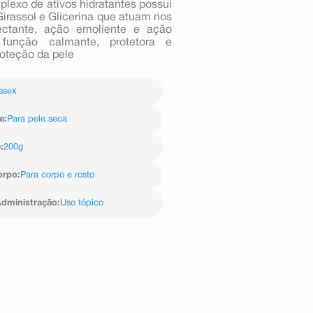
plexo de ativos hidratantes possui
Girassol e Glicerina que atuam nos
ctante, ação emoliente e ação
função calmante, protetora e
roteção da pele
ssex
e
:
Para pele seca
e
:
200g
orpo
:
Para corpo e rosto
dministração
:
Uso tópico