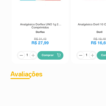
Analgésico Dorflex UNO 1g 20
Analgésico Doril 10 
Comprimidos
Dorflex
Doril
R$
31
,
43
R$
19
,
48
R$
27
,
99
R$
16
,
6
Comprar
Co
Avaliações