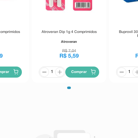
Comprimidos
Atroveran Dip 1g 4 Comprimidos
Buprovil 3
Atroveran
R$
7
,
04
9
R$
5
,
59
mprar
Comprar