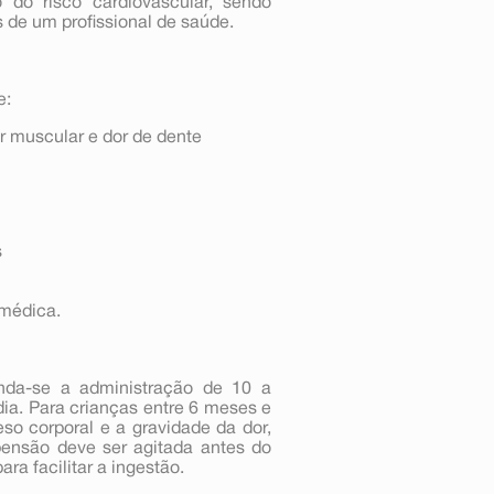
o do risco cardiovascular, sendo
de um profissional de saúde.
e:
r muscular e dor de dente
s
 médica.
nda-se a administração de 10 a
ia. Para crianças entre 6 meses e
so corporal e a gravidade da dor,
pensão deve ser agitada antes do
ra facilitar a ingestão.