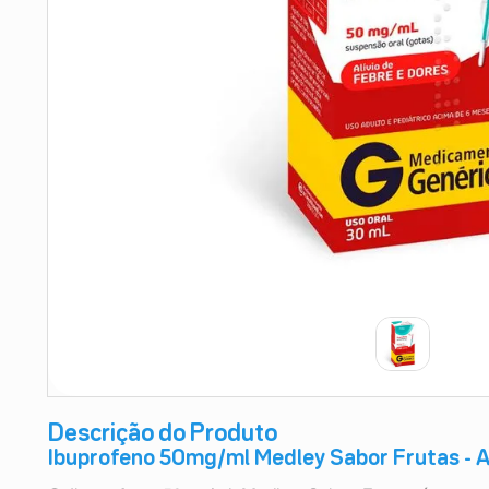
9
º
esmalte
10
º
absorvente
Descrição do Produto
Ibuprofeno 50mg/ml Medley Sabor Frutas - Al