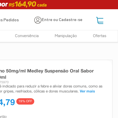
Entre ou Cadastre-se
s Pedidos
Conveniência
Manipulação
Ofertas
eno 50mg/ml Medley Suspensão Oral Sabor
0ml
675970
é indicado para reduzir a febre e aliviar dores comuns, como as
r gripes, resfriados, cólicas e dores musculares.
Ver mais
4,79
19
% OFF
artão