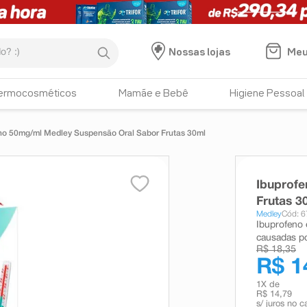
:)
Meu
Nossas lojas
ermocosméticos
Mamãe e Bebê
Higiene Pessoal
no 50mg/ml Medley Suspensão Oral Sabor Frutas 30ml
Ibuprof
Frutas 3
Medley
Cód: 
Ibuprofeno 
causadas po
R$ 18,35
R$ 1
1
X de
R$ 14,79
s/ juros no c