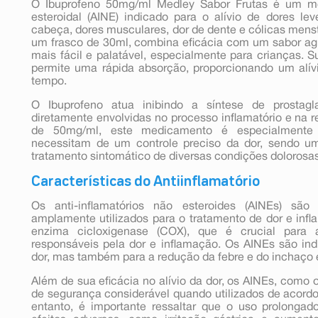
O Ibuprofeno 50mg/ml Medley Sabor Frutas é um med
esteroidal (AINE) indicado para o alívio de dores 
cabeça, dores musculares, dor de dente e cólicas menst
um frasco de 30ml, combina eficácia com um sabor agr
mais fácil e palatável, especialmente para crianças.
permite uma rápida absorção, proporcionando um alí
tempo.
O Ibuprofeno atua inibindo a síntese de prostagl
diretamente envolvidas no processo inflamatório e na
de 50mg/ml, este medicamento é especialmente
necessitam de um controle preciso da dor, sendo um
tratamento sintomático de diversas condições dolorosas
Características do Antiinflamatório
Os anti-inflamatórios não esteroides (AINEs) s
amplamente utilizados para o tratamento de dor e inf
enzima cicloxigenase (COX), que é crucial para 
responsáveis pela dor e inflamação. Os AINEs são ind
dor, mas também para a redução da febre e do inchaço 
Além de sua eficácia no alívio da dor, os AINEs, como 
de segurança considerável quando utilizados de acord
entanto, é importante ressaltar que o uso prolongad