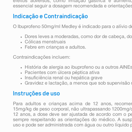
efeitos adversos, como irritação gástrica e aument
essencial seguir a dosagem recomendada e orientações 
Indicação e Contraindicação
O Ibuprofeno 50mg/ml Medley é indicado para o alívio d
Dores leves a moderadas, como dor de cabeça, do
Cólicas menstruais
Febre em crianças e adultos.
Contraindicações incluem:
História de alergia ao ibuprofeno ou a outros AINE
Pacientes com úlcera péptica ativa
Insuficiência renal ou hepática grave
Gravidez e lactação, a menos que sob supervisão
Instruções de uso
Para adultos e crianças acima de 12 anos, recome
15mg/kg de peso corporal, não ultrapassando 1200mg/d
12 anos, a dose deve ser ajustada de acordo com o pe
sempre respeitando as orientações do médico. A sus
uso e pode ser administrada com água ou outro líquido pa