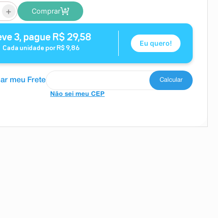
+
Comprar
eve
3
, pague
R$
29
,
58
Eu quero!
Cada unidade por
R$
9
,
86
Não sei meu CEP