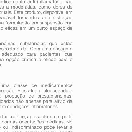
icamento anti-inflamatório não
leves a moderadas, como dores de
ruais. Este produto, disponível em
adável, tornando a administração
 Sua formulação em suspensão oral
vio eficaz em um curto espaço de
andinas, substâncias que estão
 resposta à dor. Com uma dosagem
 adequado para pacientes que
a opção prática e eficaz para o
.
ão uma classe de medicamentos
lamação. Eles atuam bloqueando a
a produção de prostaglandinas,
icados não apenas para alívio da
em condições inflamatórias.
o Ibuprofeno, apresentam um perfil
o com as orientações médicas. No
o ou indiscriminado pode levar a