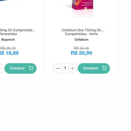
00mg 20 Comprimidos
Cefalium One 750mg 20
Revestidos
Comprimidos - Ache
Buprovil
Cefalium
R$
26
,
19
R$
32
,
46
R$
18
,
89
R$
26
,
99
Comprar
Comprar