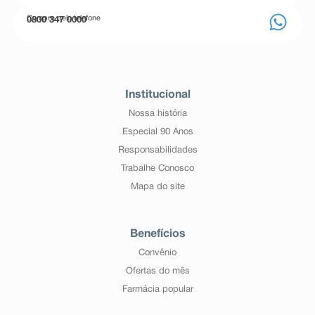
Compre pelo telefone
0800 347 0000
Institucional
Nossa história
Especial 90 Anos
Responsabilidades
Trabalhe Conosco
Mapa do site
Benefícios
Convênio
Ofertas do mês
Farmácia popular