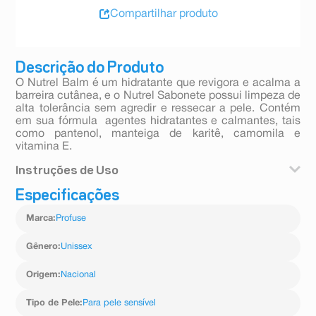
Compartilhar produto
Descrição do Produto
O Nutrel Balm é um hidratante que revigora e acalma a
barreira cutânea, e o Nutrel Sabonete possui limpeza de
alta tolerância sem agredir e ressecar a pele. Contém
em sua fórmula agentes hidratantes e calmantes, tais
como pantenol, manteiga de karitê, camomila e
vitamina E.
Instruções de Uso
Especificações
Com a pele limpa e seca após o uso do sabonete,
aplique duas vezes ao dia, ou conforme recomendação
Marca
:
Profuse
médica.
Gênero
:
Unissex
Origem
:
Nacional
Tipo de Pele
:
Para pele sensível