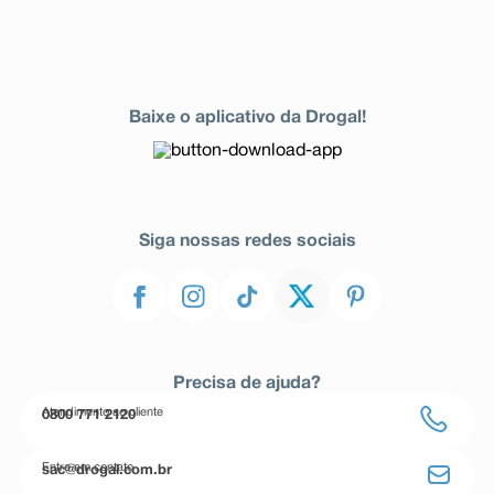
Baixe o aplicativo da Drogal!
Siga nossas redes sociais
Precisa de ajuda?
Atendimento ao cliente
0800 771 2120
Entre em contato
sac@drogal.com.br