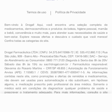
Termos de uso
Política de Privacidade
Bem-vindo à Drogal! Aqui, você encontra uma seleção completa de
medicamentos
,
dermocosméticos e produtos de beleza
,
higiene pessoal
,
mamãe
e bebê
,
conveniência
e muito mais, para atender suas necessidades de saúde e
bem-estar. Explore nossas ofertas e descubra o cuidado que você merece!
Confira todas as categorias do site.
Drogal Farmacêutica LTDA | CNPJ: 54.375.647/0066-72 | IE: 535.412.860.113 | Rua
São João, 909 - Bairro Alto - Piracicaba/São Paulo, CEP: 13416-585 | SAC – Serviço
de Atendimento ao Consumidor: 0800 771 2120 (Segunda à Sexta das 8h às 20h/
Sábado das 8h às 15h) ou
sac@drogal.com.br
/ Farmacêutica responsável:
Giovanna do Rosario Martins – CRF/SP 49.855 | Autorização de Funcionamento
Anvisa (AFE): 7.15583.1 / CEVS: 353870901-477-000047-1-5. As informações
contidas neste site, como promoções e ofertas de remédios e medicamentos,
não devem ser usadas para automedicação e não substituem, em hipótese
alguma, a medicação prescrita pelo profissional da área médica. Somente o
médico está em condições de diagnosticar qualquer problema de saúde e
prescrever o tratamento adequado. Para mais informações, consulte o site
Anvisa. As fotos contidas em nosso site são meramente ilustrativas. Promoções e
preços são válidos apenas para compras on-line, caso haja disponibilidade e
estão sujeitos a alterações no decorrer do dia. Todos os direitos reservados.
-
+
Comprar