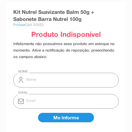
8
º
teste gravidez
Kit Nutrel Suavizante Balm 50g +
9
º
esmalte
Sabonete Barra Nutrel 100g
Profuse
Cód: 20553
10
º
absorvente