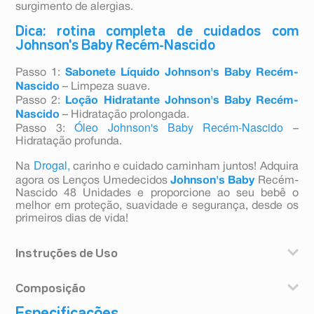
surgimento de alergias.
Dica: rotina completa de cuidados com
Johnson's Baby Recém-Nascido
Passo 1:
Sabonete Líquido Johnson's Baby Recém-
Nascido
– Limpeza suave.
Passo 2:
Loção Hidratante Johnson's Baby Recém-
Nascido
– Hidratação prolongada.
Óleo Johnson's Baby Recém-Nascido
Passo 3:
–
Hidratação profunda.
Drogal,
Na
carinho e cuidado caminham juntos! Adquira
agora os Lenços Umedecidos
Johnson's Baby
Recém-
Nascido 48 Unidades e proporcione ao seu bebê o
melhor em proteção, suavidade e segurança, desde os
primeiros dias de vida!
Instruções de Uso
Abra a tampa adesiva e tire a primeira toalha pelo
Composição
centro. Após o uso, feche a tampa adesiva para
conservar a umidade das toalhas.
Água, benzoato de sódio, ácido cítrico, carbômero,