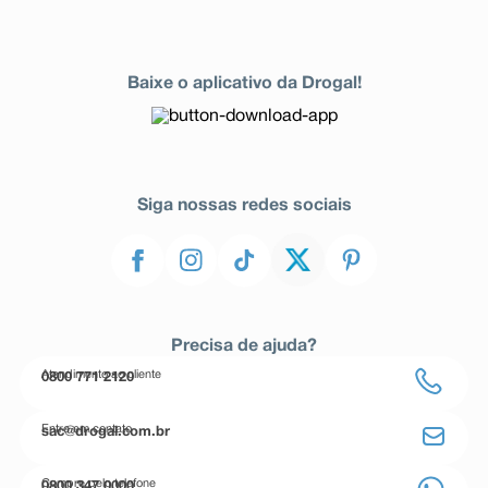
Baixe o aplicativo da Drogal!
Siga nossas redes sociais
Precisa de ajuda?
Atendimento ao cliente
0800 771 2120
Entre em contato
sac@drogal.com.br
Compre pelo telefone
0800 347 0000