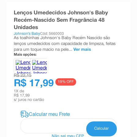
8
º
teste gravidez
Lenços Umedecidos Johnson's Baby
9
º
esmalte
Recém-Nascido Sem Fragrância 48
Unidades
10
º
absorvente
Johnson's Baby
Cód: 5660003
As toalhinhas Johnson's Baby Recém Nascido são
lenços umedecidos com capacidade de limpeza, feitas
para um toque macio na pele...
Ver mais
Mais opções:
R$ 22,15
R$ 17,99
19
% OFF
1
X de
R$ 17,99
s/ juros no cartão
Não sei meu CEP