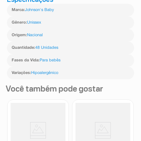
Especificações
caprilil glicol, glicerina, coco-glicosídeo, poligliceril-2
Marca
:
Johnson's Baby
dipoli-hidroxiestearato, lauril glicosídeo, oleato de
glicerila, hidróxido de sódio, poliacrilato de glicerila,
óleo de semente de Gossypium herbaceum.
Gênero
:
Unissex
Origem
:
Nacional
Quantidade
:
48 Unidades
Fases da Vida
:
Para bebês
Variações
:
Hipoalergênico
Você também pode gostar