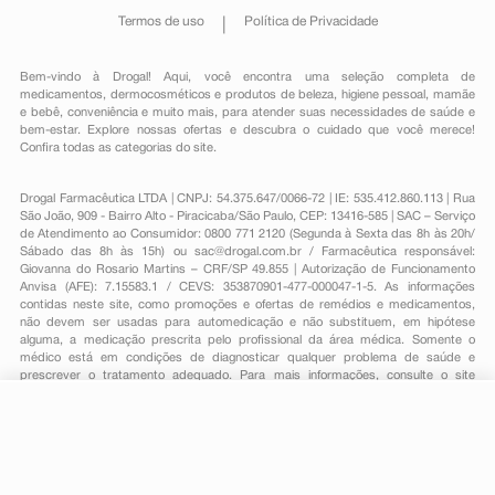
Termos de uso
Política de Privacidade
Bem-vindo à Drogal! Aqui, você encontra uma seleção completa de
medicamentos
,
dermocosméticos e produtos de beleza
,
higiene pessoal
,
mamãe
e bebê
,
conveniência
e muito mais, para atender suas necessidades de saúde e
bem-estar. Explore nossas ofertas e descubra o cuidado que você merece!
Confira todas as categorias do site.
Drogal Farmacêutica LTDA | CNPJ: 54.375.647/0066-72 | IE: 535.412.860.113 | Rua
São João, 909 - Bairro Alto - Piracicaba/São Paulo, CEP: 13416-585 | SAC – Serviço
de Atendimento ao Consumidor: 0800 771 2120 (Segunda à Sexta das 8h às 20h/
Sábado das 8h às 15h) ou
sac@drogal.com.br
/ Farmacêutica responsável:
Giovanna do Rosario Martins – CRF/SP 49.855 | Autorização de Funcionamento
Anvisa (AFE): 7.15583.1 / CEVS: 353870901-477-000047-1-5. As informações
contidas neste site, como promoções e ofertas de remédios e medicamentos,
não devem ser usadas para automedicação e não substituem, em hipótese
alguma, a medicação prescrita pelo profissional da área médica. Somente o
médico está em condições de diagnosticar qualquer problema de saúde e
prescrever o tratamento adequado. Para mais informações, consulte o site
Anvisa. As fotos contidas em nosso site são meramente ilustrativas. Promoções e
preços são válidos apenas para compras on-line, caso haja disponibilidade e
R$ 22,15
estão sujeitos a alterações no decorrer do dia. Todos os direitos reservados.
-
+
R$ 17,99
Comprar
Em
1
x
R$ 17,99
Powered by