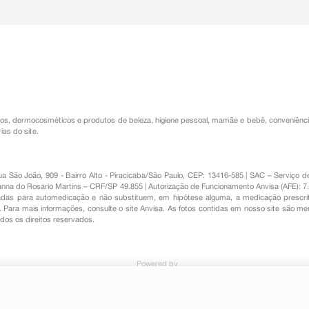
os
,
dermocosméticos e produtos de beleza
,
higiene pessoal
,
mamãe e bebê
,
conveniênc
ias do site.
Rua São João, 909 - Bairro Alto - Piracicaba/São Paulo, CEP: 13416-585 | SAC – Serviç
nna do Rosario Martins – CRF/SP 49.855 | Autorização de Funcionamento Anvisa (AFE): 7
s para automedicação e não substituem, em hipótese alguma, a medicação prescrit
Para mais informações, consulte o site Anvisa. As fotos contidas em nosso site são m
Todos os direitos reservados.
Powered by
Comprimido