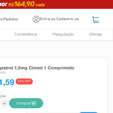
Entre ou Cadastre-se
s Pedidos
Conveniência
Manipulação
Ofertas
gestrel 1,5mg Cimed 1 Comprimido
0626
1,59
34
% OFF
artão
+
Comprar