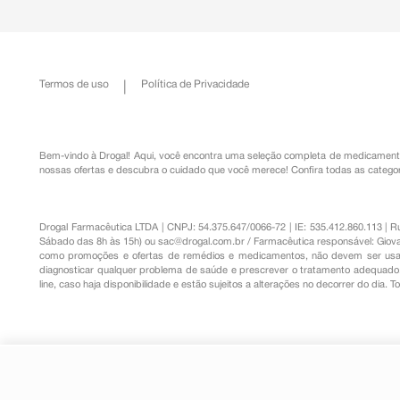
Termos de uso
Política de Privacidade
Bem-vindo à Drogal! Aqui, você encontra uma seleção completa de
medicament
nossas ofertas e descubra o cuidado que você merece!
Confira todas as categor
Drogal Farmacêutica LTDA | CNPJ: 54.375.647/0066-72 | IE: 535.412.860.113 | 
Sábado das 8h às 15h) ou
sac@drogal.com.br
/ Farmacêutica responsável: Giova
como promoções e ofertas de remédios e medicamentos, não devem ser usada
diagnosticar qualquer problema de saúde e prescrever o tratamento adequado. 
line, caso haja disponibilidade e estão sujeitos a alterações no decorrer do dia. 
Levonorgestrel 1,5mg Cimed 1 
R$ 17,62