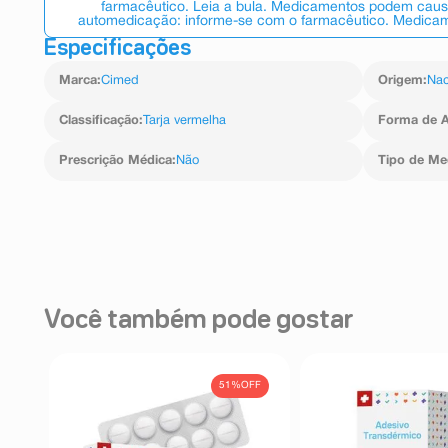
farmacêutico. Leia a bula. Medicamentos podem causar
automedicação: informe-se com o farmacêutico. Medicame
Especificações
Marca
:
Cimed
Origem
:
Nac
Classificação
:
Tarja vermelha
Forma de A
Prescrição Médica
:
Não
Tipo de M
Você também pode gostar
FF
51%
OFF