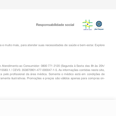
Responsabilidade social
ia
e muito mais, para atender suas necessidades de saúde e bem-estar. Explore
o de Atendimento ao Consumidor: 0800 771 2120 (Segunda à Sexta das 8h às 20h/
.15583.1 / CEVS: 353870901-477-000047-1-5. As informações contidas neste site,
a pelo profissional da área médica. Somente o médico está em condições de
eramente ilustrativas. Promoções e preços são válidos apenas para compras on-
-
+
Comprar