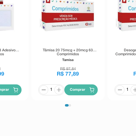
3 Adesivos
Tâmisa 20 75mcg + 20mcg 63
Desoge
cos
Comprimidos
Comprimidos
Tamisa
2
R$
97
,
84
99
R$
77
,
89
mprar
Comprar