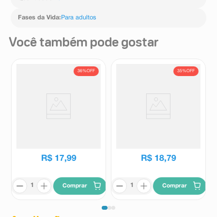
Fases da Vida
:
Para adultos
Você também pode gostar
36%
OFF
35%
OFF
Bálsamo Barba e Bigode
Bálsamo Pós-Barba Bozzano
Bozzano Hidratante 90g
Pele Sensível 100g
Bozzano
Bozzano
R$
27
,
99
R$
28
,
99
R$
17
,
99
R$
18
,
79
Comprar
Comprar