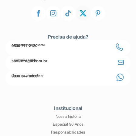
Precisa de ajuda?
Atendimento ao cliente
0800 771 2120
Entre em contato
sac@drogal.com.br
Compre pelo telefone
0800 347 0000
Institucional
Nossa história
Especial 90 Anos
Responsabilidades