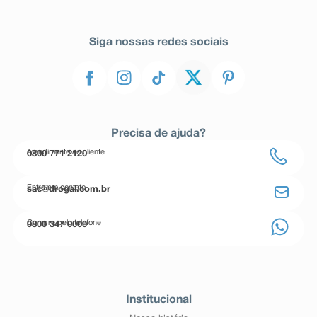
Siga nossas redes sociais
Precisa de ajuda?
Atendimento ao cliente
0800 771 2120
Entre em contato
sac@drogal.com.br
Compre pelo telefone
0800 347 0000
Institucional