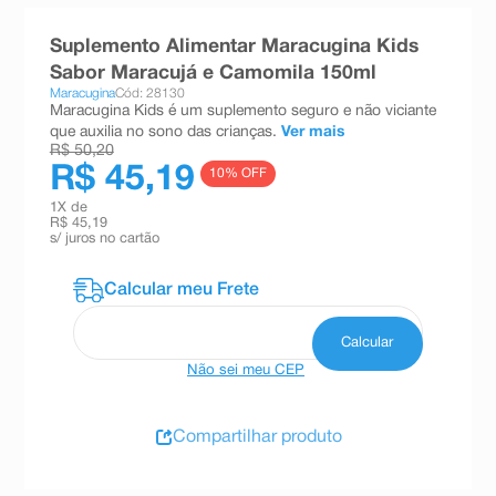
8
º
teste gravidez
Suplemento Alimentar Maracugina Kids
9
º
esmalte
Sabor Maracujá e Camomila 150ml
Maracugina
Cód: 28130
10
º
absorvente
Maracugina Kids é um suplemento seguro e não viciante
que auxilia no sono das crianças.
Ver mais
R$ 50,20
R$ 45,19
10
% OFF
1
X de
R$ 45,19
s/ juros no cartão
Não sei meu CEP
Compartilhar produto