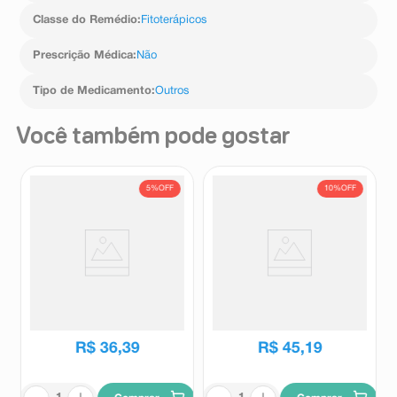
Classe do Remédio
:
Fitoterápicos
Prescrição Médica
:
Não
Tipo de Medicamento
:
Outros
Você também pode gostar
5%
OFF
10%
OFF
Suplemento Alimentar
Suplemento Alimentar
Maracugina Me Melatonina
Maracugina Kids Sabor
Gotas Sabor Maracujá 30ml
Maracujá e Camomila 150ml
Maracugina
Maracugina
R$
38
,
36
R$
50
,
20
R$
36
,
39
R$
45
,
19