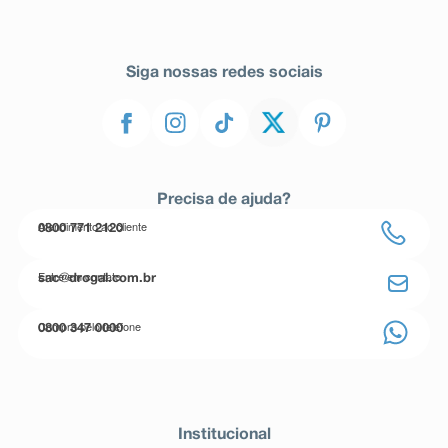
Siga nossas redes sociais
Precisa de ajuda?
Atendimento ao cliente
0800 771 2120
Entre em contato
sac@drogal.com.br
Compre pelo telefone
0800 347 0000
Institucional