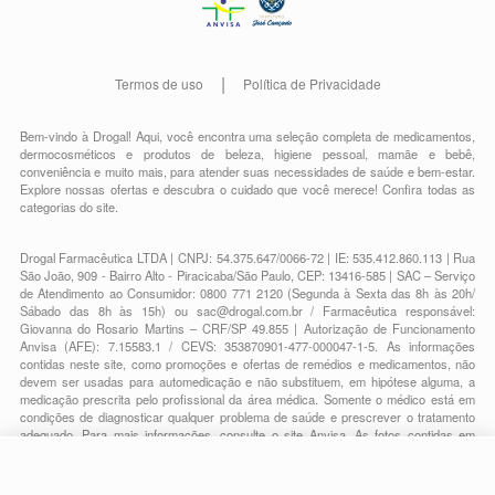
Termos de uso
Política de Privacidade
Bem-vindo à Drogal! Aqui, você encontra uma seleção completa de
medicamentos
,
dermocosméticos e produtos de beleza
,
higiene pessoal
,
mamãe e bebê
,
conveniência
e muito mais, para atender suas necessidades de saúde e bem-estar.
Explore nossas ofertas e descubra o cuidado que você merece!
Confira todas as
categorias do site.
Drogal Farmacêutica LTDA | CNPJ: 54.375.647/0066-72 | IE: 535.412.860.113 | Rua
São João, 909 - Bairro Alto - Piracicaba/São Paulo, CEP: 13416-585 | SAC – Serviço
de Atendimento ao Consumidor: 0800 771 2120 (Segunda à Sexta das 8h às 20h/
Sábado das 8h às 15h) ou
sac@drogal.com.br
/ Farmacêutica responsável:
Giovanna do Rosario Martins – CRF/SP 49.855 | Autorização de Funcionamento
Anvisa (AFE): 7.15583.1 / CEVS: 353870901-477-000047-1-5. As informações
contidas neste site, como promoções e ofertas de remédios e medicamentos, não
devem ser usadas para automedicação e não substituem, em hipótese alguma, a
medicação prescrita pelo profissional da área médica. Somente o médico está em
condições de diagnosticar qualquer problema de saúde e prescrever o tratamento
adequado. Para mais informações, consulte o site Anvisa. As fotos contidas em
nosso site são meramente ilustrativas. Promoções e preços são válidos apenas
para compras on-line, caso haja disponibilidade e estão sujeitos a alterações no
R$ 60,14
decorrer do dia. Todos os direitos reservados.