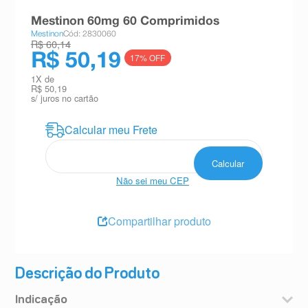
8
º
teste gravidez
Mestinon 60mg 60 Comprimidos
Mestinon
Cód: 2830060
9
º
esmalte
R$ 60,14
R$ 50,19
17
% OFF
10
º
absorvente
1
X de
R$ 50,19
s/ juros no cartão
Não sei meu CEP
Compartilhar produto
Descrição do Produto
Indicação