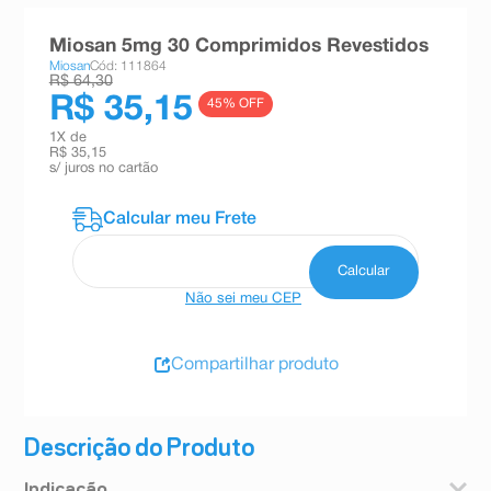
8
º
teste gravidez
Miosan 5mg 30 Comprimidos Revestidos
9
º
esmalte
Miosan
Cód: 111864
R$ 64,30
10
º
absorvente
R$ 35,15
45
% OFF
1
X de
R$ 35,15
s/ juros no cartão
Não sei meu CEP
Compartilhar produto
Descrição do Produto
Indicação