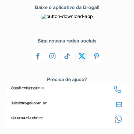
Baixe o aplicativo da Drogal!
Siga nossas redes sociais
Precisa de ajuda?
Atendimento ao cliente
0800 771 2120
Entre em contato
sac@drogal.com.br
Compre pelo telefone
0800 347 0000