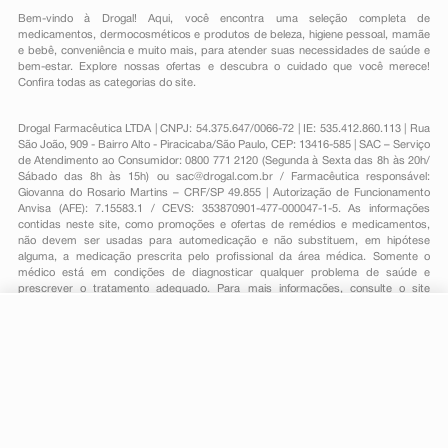
Bem-vindo à Drogal! Aqui, você encontra uma seleção completa de
medicamentos
,
dermocosméticos e produtos de beleza
,
higiene pessoal
,
mamãe
e bebê
,
conveniência
e muito mais, para atender suas necessidades de saúde e
bem-estar. Explore nossas ofertas e descubra o cuidado que você merece!
Confira todas as categorias do site.
Drogal Farmacêutica LTDA | CNPJ: 54.375.647/0066-72 | IE: 535.412.860.113 | Rua
São João, 909 - Bairro Alto - Piracicaba/São Paulo, CEP: 13416-585 | SAC – Serviço
de Atendimento ao Consumidor: 0800 771 2120 (Segunda à Sexta das 8h às 20h/
Sábado das 8h às 15h) ou
sac@drogal.com.br
/ Farmacêutica responsável:
Giovanna do Rosario Martins – CRF/SP 49.855 | Autorização de Funcionamento
Anvisa (AFE): 7.15583.1 / CEVS: 353870901-477-000047-1-5. As informações
contidas neste site, como promoções e ofertas de remédios e medicamentos,
não devem ser usadas para automedicação e não substituem, em hipótese
alguma, a medicação prescrita pelo profissional da área médica. Somente o
médico está em condições de diagnosticar qualquer problema de saúde e
prescrever o tratamento adequado. Para mais informações, consulte o site
Anvisa. As fotos contidas em nosso site são meramente ilustrativas. Promoções e
preços são válidos apenas para compras on-line, caso haja disponibilidade e
R$ 64,30
estão sujeitos a alterações no decorrer do dia. Todos os direitos reservados.
-
+
R$ 35,15
Comprar
Em
1
x
R$ 35,15
Powered by