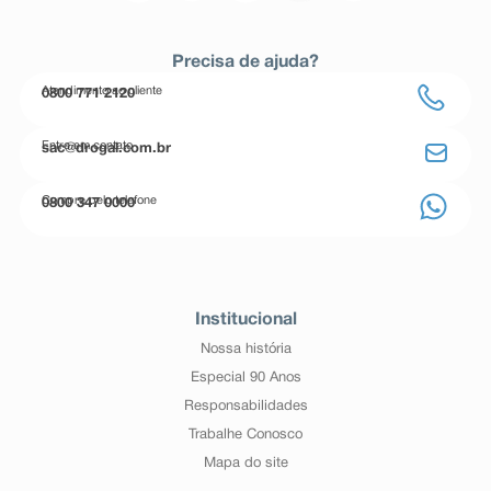
Precisa de ajuda?
Atendimento ao cliente
0800 771 2120
Entre em contato
sac@drogal.com.br
Compre pelo telefone
0800 347 0000
Institucional
Nossa história
Especial 90 Anos
Responsabilidades
Trabalhe Conosco
Mapa do site