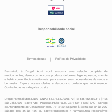
Responsabilidade social
Termos de uso
Política de Privacidade
Bem-vindo à Drogal! Aqui, você encontra uma seleção completa de
medicamentos
,
dermocosméticos e produtos de beleza
,
higiene pessoal
,
mamãe
e bebê
,
conveniência
e muito mais, para atender suas necessidades de saúde e
bem-estar. Explore nossas ofertas e descubra o cuidado que você merece!
Confira todas as categorias do site.
Drogal Farmacêutica LTDA | CNPJ: 54.375.647/0066-72 | IE: 535.412.860.113 | Rua
São João, 909 - Bairro Alto - Piracicaba/São Paulo, CEP: 13416-585 | SAC – Serviço
de Atendimento ao Consumidor: 0800 771 2120 (Segunda à Sexta das 8h às 20h/
Sábado das 8h às 15h) ou
sac@drogal.com.br
/ Farmacêutica responsável: