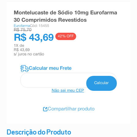
8
º
teste gravidez
Montelucaste de Sódio 10mg Eurofarma
9
º
esmalte
30 Comprimidos Revestidos
Eurofarma
Cód: 15455
10
º
absorvente
R$ 75,70
R$ 43,69
42
% OFF
1
X de
R$ 43,69
s/ juros no cartão
Não sei meu CEP
Compartilhar produto
Descrição do Produto