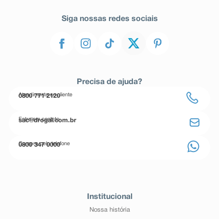
Siga nossas redes sociais
Precisa de ajuda?
Atendimento ao cliente
0800 771 2120
Entre em contato
sac@drogal.com.br
Compre pelo telefone
0800 347 0000
Institucional
Nossa história