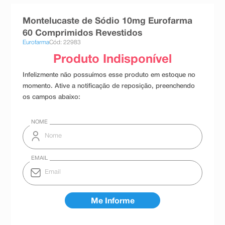
8
º
teste gravidez
Montelucaste de Sódio 10mg Eurofarma
9
º
esmalte
60 Comprimidos Revestidos
Eurofarma
Cód: 22983
10
º
absorvente