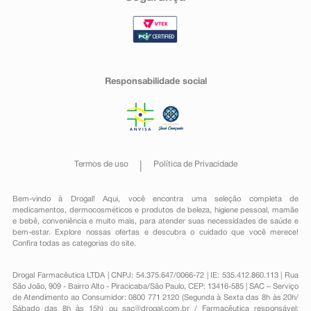
Responsabilidade social
Termos de uso
Política de Privacidade
Bem-vindo à Drogal! Aqui, você encontra uma seleção completa de
medicamentos
,
dermocosméticos e produtos de beleza
,
higiene pessoal
,
mamãe
e bebê
,
conveniência
e muito mais, para atender suas necessidades de saúde e
bem-estar. Explore nossas ofertas e descubra o cuidado que você merece!
Confira todas as categorias do site.
Drogal Farmacêutica LTDA | CNPJ: 54.375.647/0066-72 | IE: 535.412.860.113 | Rua
São João, 909 - Bairro Alto - Piracicaba/São Paulo, CEP: 13416-585 | SAC – Serviço
de Atendimento ao Consumidor: 0800 771 2120 (Segunda à Sexta das 8h às 20h/
Sábado das 8h às 15h) ou
sac@drogal.com.br
/ Farmacêutica responsável: