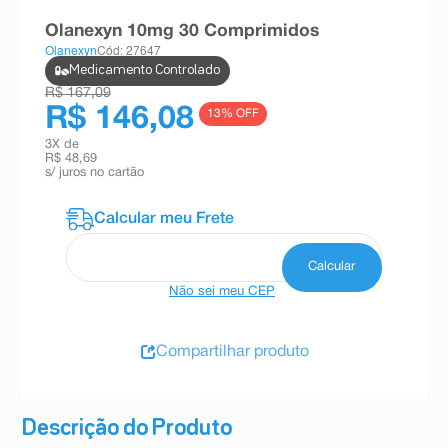
8
º
teste gravidez
Olanexyn 10mg 30 Comprimidos
Olanexyn
Cód: 27647
9
º
esmalte
Medicamento Controlado
10
º
absorvente
R$ 167,09
R$ 146,08
13
% OFF
3
X de
R$ 48,69
s/ juros no cartão
Não sei meu CEP
Compartilhar produto
Descrição do Produto