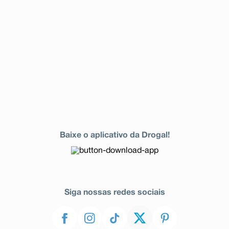
hiperglicemia grave), hipercolesterolemia (aumento da
taxa de colesterol no sangue), hipertrigliceridemia
(aumento da taxa de triglicérides no sangue),
rabdomiólise (lesão muscular grave), alopecia (perda de
cabelos), reação à droga com eosinofilia [aumento de
eosinófilos (um tipo de célula branca no sangue)]
associado a sintomas sistêmicos (síndrome DRESS),
priapismo (ereção do pênis contínua por mais de 4
horas, acompanhada de dor), incontinência urinária,
retenção urinária, aumento de bilirrubina total (condição
que pode indicar um problema no fígado) e aumento
dos níveis de creatinofosfoquinase sanguínea (proteína
encontrada especialmente nos músculos).
Foram relatadas as seguintes reações adversas
somente durante os estudos clínicos de olanzapina:
Baixe o aplicativo da Drogal!
Eventos adversos observados em pacientes idosos com
psicose associada à demência:
Reações muito comuns (ocorrem em mais de 10% dos
pacientes que utilizam este medicamento): marcha
anormal e quedas.
Reações comuns (ocorrem entre 1% e 10% dos
Siga nossas redes sociais
pacientes que utilizam este medicamento):
incontinência urinária e pneumonia.
Eventos adversos observados em pacientes com
psicose induzida por alguns tipos de medicamentos e