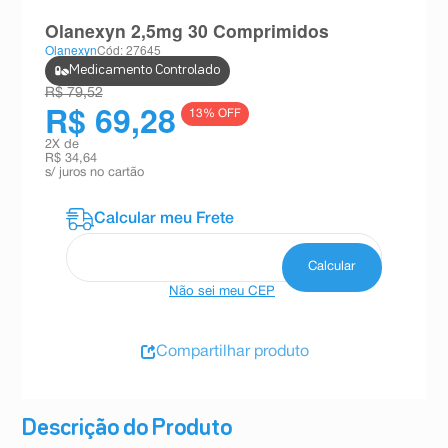
8
º
absorvente
Olanexyn 2,5mg 30 Comprimidos
Olanexyn
Cód: 27645
9
º
teste gravidez
Medicamento Controlado
10
º
esmalte
R$ 79,52
R$ 69,28
13
% OFF
2
X de
R$ 34,64
s/ juros no cartão
Não sei meu CEP
Compartilhar produto
Descrição do Produto