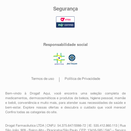
Segurança
Responsabilidade social
Termos de uso
Política de Privacidade
Bem-vindo à Drogal! Aqui, você encontra uma seleção completa de
medicamentos
,
dermocosméticos e produtos de beleza
,
higiene pessoal
,
mamãe
e bebê
,
conveniência
e muito mais, para atender suas necessidades de saúde e
bem-estar. Explore nossas ofertas e descubra o cuidado que você merece!
Confira todas as categorias do site.
Drogal Farmacêutica LTDA | CNPJ: 54.375.647/0066-72 | IE: 535.412.860.113 | Rua
São João, 909 - Bairro Alto - Piracicaba/São Paulo, CEP: 13416-585 | SAC – Serviço