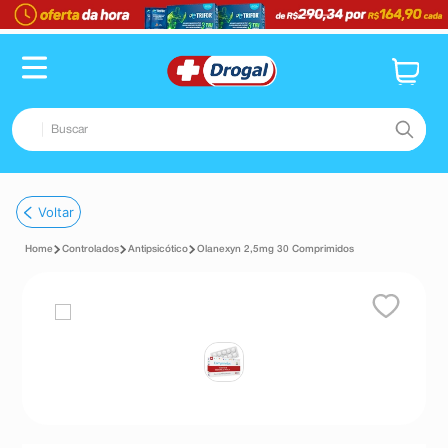
Buscar
TERMOS MAIS BUSCADOS
Voltar
1
º
pampers confort sec max
Controlados
Antipsicótico
Olanexyn 2,5mg 30 Comprimidos
2
º
fralda
3
º
dipirona
4
º
lenço umedecido
5
º
tadalafila
6
º
desodorante
7
º
minoxidil