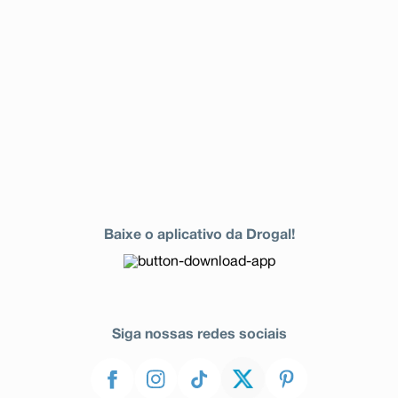
hiperglicemia grave), hipercolesterolemia (aumento da
taxa de colesterol no sangue), hipertrigliceridemia
(aumento da taxa de triglicérides no sangue),
rabdomiólise (lesão muscular grave), alopecia (perda de
cabelos), reação à droga com eosinofilia [aumento de
eosinófilos (um tipo de célula branca no sangue)]
associado a sintomas sistêmicos (síndrome DRESS),
priapismo (ereção do pênis contínua por mais de 4
horas, acompanhada de dor), incontinência urinária,
retenção urinária, aumento de bilirrubina total (condição
que pode indicar um problema no fígado) e aumento
dos níveis de creatinofosfoquinase sanguínea (proteína
encontrada especialmente nos músculos).
Foram relatadas as seguintes reações adversas
somente durante os estudos clínicos de olanzapina:
Baixe o aplicativo da Drogal!
Eventos adversos observados em pacientes idosos com
psicose associada à demência:
Reações muito comuns (ocorrem em mais de 10% dos
pacientes que utilizam este medicamento): marcha
anormal e quedas.
Reações comuns (ocorrem entre 1% e 10% dos
Siga nossas redes sociais
pacientes que utilizam este medicamento):
incontinência urinária e pneumonia.
Eventos adversos observados em pacientes com
psicose induzida por alguns tipos de medicamentos e