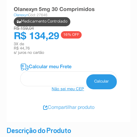
8
º
teste gravidez
Olanexyn 5mg 30 Comprimidos
Olanexyn
Cód: 27646
9
º
esmalte
Medicamento Controlado
10
º
absorvente
R$ 159,04
R$ 134,29
16
% OFF
3
X de
R$ 44,76
s/ juros no cartão
Não sei meu CEP
Compartilhar produto
Descrição do Produto