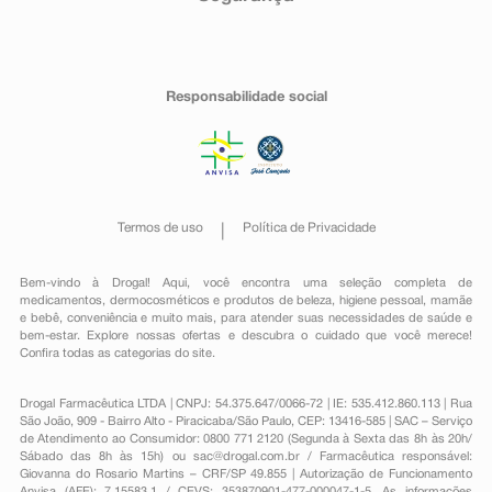
Responsabilidade social
Termos de uso
Política de Privacidade
Bem-vindo à Drogal! Aqui, você encontra uma seleção completa de
medicamentos
,
dermocosméticos e produtos de beleza
,
higiene pessoal
,
mamãe
e bebê
,
conveniência
e muito mais, para atender suas necessidades de saúde e
bem-estar. Explore nossas ofertas e descubra o cuidado que você merece!
Confira todas as categorias do site.
Drogal Farmacêutica LTDA | CNPJ: 54.375.647/0066-72 | IE: 535.412.860.113 | Rua
São João, 909 - Bairro Alto - Piracicaba/São Paulo, CEP: 13416-585 | SAC – Serviço
de Atendimento ao Consumidor: 0800 771 2120 (Segunda à Sexta das 8h às 20h/
Sábado das 8h às 15h) ou
sac@drogal.com.br
/ Farmacêutica responsável:
Giovanna do Rosario Martins – CRF/SP 49.855 | Autorização de Funcionamento