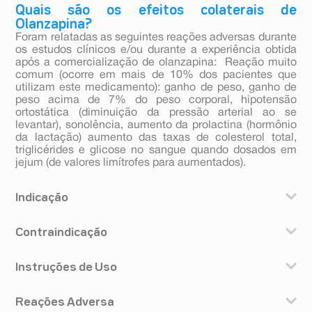
Quais são os efeitos colaterais de
Olanzapina?
Foram relatadas as seguintes reações adversas durante
os estudos clínicos e/ou durante a experiência obtida
após a comercialização de olanzapina: Reação muito
comum (ocorre em mais de 10% dos pacientes que
utilizam este medicamento): ganho de peso, ganho de
peso acima de 7% do peso corporal, hipotensão
ortostática (diminuição da pressão arterial ao se
levantar), sonolência, aumento da prolactina (hormônio
da lactação) aumento das taxas de colesterol total,
triglicérides e glicose no sangue quando dosados em
jejum (de valores limítrofes para aumentados).
Indicação
A olanzapina é indicada para o tratamento agudo e de
Contraindicação
manutenção da esquizofrenia e outros transtornos
mentais (psicoses) em adultos, nos quais sintomas
Este medicamento não deve ser usado por pacientes
positivos (exemplo: delírios, alucinações, alterações de
Instruções de Uso
alérgicos à olanzapina ou a qualquer um dos
pensamento, hostilidade e desconfiança) e/ou sintomas
componentes da formulação do medicamento.
negativos (exemplo: afeto diminuído, isolamento
Como usar A olanzapina deve ser administrada por via
Este medicamento não deve ser usado por mulheres
emocional/social e pobreza de linguagem) são
Reações Adversa
oral, podendo ser tomada independentemente das
grávidas ou amamentando sem orientação médica.
proeminentes. A olanzapina alivia também os sintomas