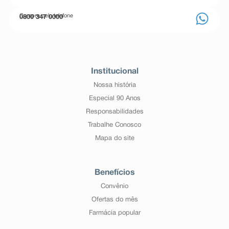
Compre pelo telefone
0800 347 0000
Institucional
Nossa história
Especial 90 Anos
Responsabilidades
Trabalhe Conosco
Mapa do site
Benefícios
Convênio
Ofertas do mês
Farmácia popular