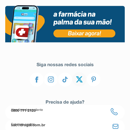
Siga nossas redes sociais
Precisa de ajuda?
Atendimento ao cliente
0800 771 2120
Entre em contato
sac@drogal.com.br