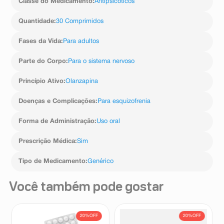
Classe do Medicamento
:
Antipsicóticos
Quantidade
:
30 Comprimidos
Fases da Vida
:
Para adultos
Parte do Corpo
:
Para o sistema nervoso
Princípio Ativo
:
Olanzapina
Doenças e Complicações
:
Para esquizofrenia
Forma de Administração
:
Uso oral
Prescrição Médica
:
Sim
Tipo de Medicamento
:
Genérico
Você também pode gostar
20%
OFF
20%
OFF