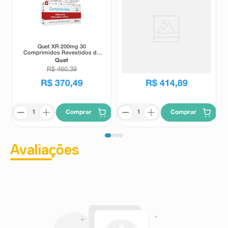
Quet XR 200mg 30
Arpejo 20mg/ml Gotas 30ml
Comprimidos Revestidos de
Liberação Prolongada
Quet
Arpejo
R$
460
,
39
R$
518
,
80
R$
370
,
49
R$
414
,
89
Comprar
Comprar
Avaliações