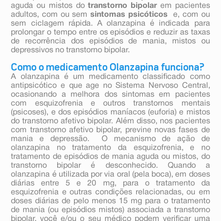
aguda ou mistos do
transtorno bipolar
em pacientes
adultos, com ou sem
sintomas psicóticos
e, com ou
sem ciclagem rápida. A olanzapina é indicada para
prolongar o tempo entre os episódios e reduzir as taxas
de recorrência dos episódios de mania, mistos ou
depressivos no transtorno bipolar.
Como o medicamento Olanzapina funciona?
A olanzapina é um medicamento classificado como
antipsicótico e que age no Sistema Nervoso Central,
ocasionando a melhora dos sintomas em pacientes
com esquizofrenia e outros transtornos mentais
(psicoses), e dos episódios maníacos (euforia) e mistos
do transtorno afetivo bipolar. Além disso, nos pacientes
com transtorno afetivo bipolar, previne novas fases de
mania e depressão. O mecanismo de ação de
olanzapina no tratamento da esquizofrenia, e no
tratamento de episódios de mania aguda ou mistos, do
transtorno bipolar é desconhecido. Quando a
olanzapina é utilizada por via oral (pela boca), em doses
diárias entre 5 e 20 mg, para o tratamento da
esquizofrenia e outras condições relacionadas, ou em
doses diárias de pelo menos 15 mg para o tratamento
de mania (ou episódios mistos) associada a transtorno
bipolar, você e/ou o seu médico podem verificar uma