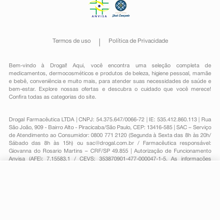
Termos de uso
Política de Privacidade
Bem-vindo à Drogal! Aqui, você encontra uma seleção completa de
medicamentos
,
dermocosméticos e produtos de beleza
,
higiene pessoal
,
mamãe
e bebê
,
conveniência
e muito mais, para atender suas necessidades de saúde e
bem-estar. Explore nossas ofertas e descubra o cuidado que você merece!
Confira todas as categorias do site.
Drogal Farmacêutica LTDA | CNPJ: 54.375.647/0066-72 | IE: 535.412.860.113 | Rua
São João, 909 - Bairro Alto - Piracicaba/São Paulo, CEP: 13416-585 | SAC – Serviço
de Atendimento ao Consumidor: 0800 771 2120 (Segunda à Sexta das 8h às 20h/
Sábado das 8h às 15h) ou
sac@drogal.com.br
/ Farmacêutica responsável:
Giovanna do Rosario Martins – CRF/SP 49.855 | Autorização de Funcionamento
Anvisa (AFE): 7.15583.1 / CEVS: 353870901-477-000047-1-5. As informações
contidas neste site, como promoções e ofertas de remédios e medicamentos,
não devem ser usadas para automedicação e não substituem, em hipótese
alguma, a medicação prescrita pelo profissional da área médica. Somente o
-
+
Comprar
médico está em condições de diagnosticar qualquer problema de saúde e
prescrever o tratamento adequado. Para mais informações, consulte o site
Anvisa. As fotos contidas em nosso site são meramente ilustrativas. Promoções e
preços são válidos apenas para compras on-line, caso haja disponibilidade e