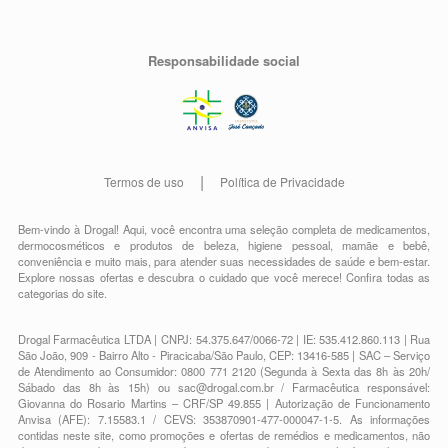
Responsabilidade social
Termos de uso
Política de Privacidade
Bem-vindo à Drogal! Aqui, você encontra uma seleção completa de
medicamentos
,
dermocosméticos e produtos de beleza
,
higiene pessoal
,
mamãe e bebê
,
conveniência
e muito mais, para atender suas necessidades de saúde e bem-estar.
Explore nossas ofertas e descubra o cuidado que você merece!
Confira todas as
categorias do site.
Drogal Farmacêutica LTDA | CNPJ: 54.375.647/0066-72 | IE: 535.412.860.113 | Rua
São João, 909 - Bairro Alto - Piracicaba/São Paulo, CEP: 13416-585 | SAC – Serviço
de Atendimento ao Consumidor: 0800 771 2120 (Segunda à Sexta das 8h às 20h/
Sábado das 8h às 15h) ou
sac@drogal.com.br
/ Farmacêutica responsável:
Giovanna do Rosario Martins – CRF/SP 49.855 | Autorização de Funcionamento
Anvisa (AFE): 7.15583.1 / CEVS: 353870901-477-000047-1-5. As informações
contidas neste site, como promoções e ofertas de remédios e medicamentos, não