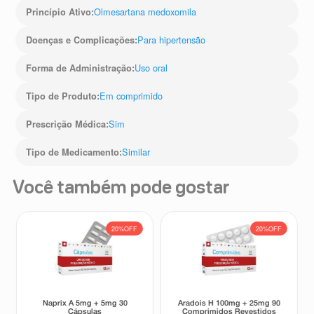
Olmesartana medoxomila
Princípio Ativo
:
Para hipertensão
Doenças e Complicações
:
Uso oral
Forma de Administração
:
Em comprimido
Tipo de Produto
:
Sim
Prescrição Médica
:
Similar
Tipo de Medicamento
:
Você também pode gostar
20%
OFF
20%
OFF
Naprix A 5mg + 5mg 30
Aradois H 100mg + 25mg 90
Cápsulas
Comprimidos Revestidos