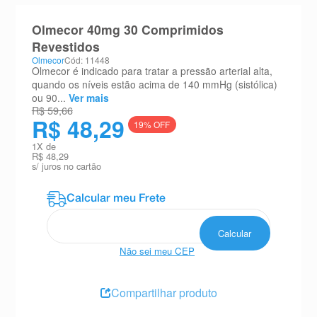
8
º
teste gravidez
Olmecor 40mg 30 Comprimidos
9
º
esmalte
Revestidos
Olmecor
Cód: 11448
10
º
absorvente
Olmecor é indicado para tratar a pressão arterial alta,
quando os níveis estão acima de 140 mmHg (sistólica)
ou 90...
Ver mais
R$ 59,66
R$ 48,29
19
% OFF
1
X de
R$ 48,29
s/ juros no cartão
Não sei meu CEP
Compartilhar produto