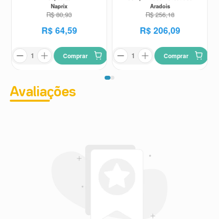
Naprix
Aradois
R$
80
,
93
R$
256
,
18
R$
64
,
59
R$
206
,
09
Comprar
Comprar
Avaliações