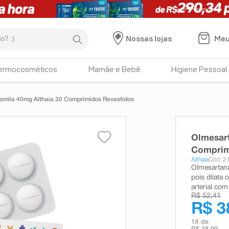
:)
Meu
Nossas lojas
ermocosméticos
Mamãe e Bebê
Higiene Pessoal
mila 40mg Althaia 30 Comprimidos Revestidos
Olmesar
Comprim
Althaia
Cód: 2
Olmesartana
pois dilata
arterial com 
R$ 52,41
R$ 3
1
X de