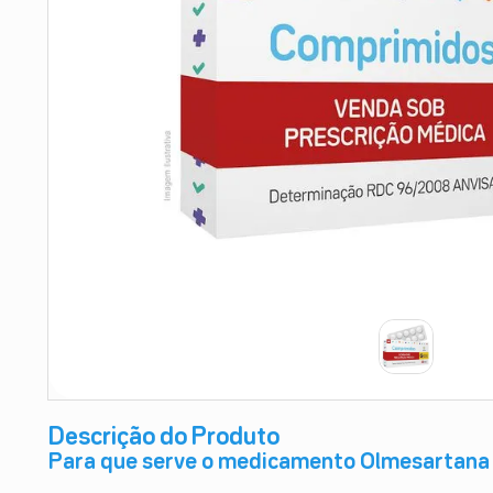
9
º
esmalte
10
º
absorvente
Descrição do Produto
Para que serve o medicamento Olmesartana