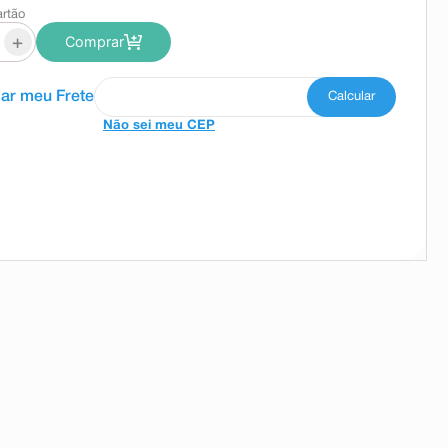
artão
+
Comprar
Não sei meu CEP