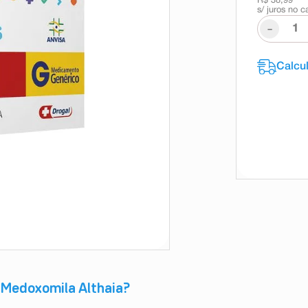
R$ 38,99
s/ juros no c
-
 Medoxomila Althaia?