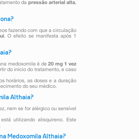
ratamento da
pressão arterial alta
,
iona?
os fazendo com que a circulação
ui
. O efeito se manifesta após 1
aia?
tana medoxomila é de
20 mg 1 vez
ir do inicio do tratamento, e caso
os horários, as doses e a duração
hecimento do seu médico.
la Althaia?
, nem se for alérgico ou sensível
stá utilizando alisquireno. Este
.
ana Medoxomila Althaia?