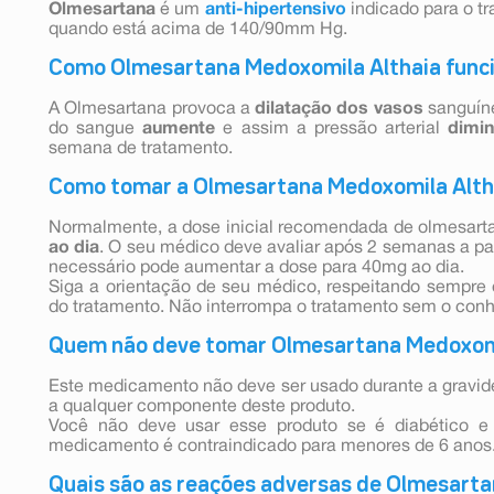
Olmesartana
é um
anti-hipertensivo
indicado para o t
quando está acima de 140/90mm Hg.
Como Olmesartana Medoxomila Althaia func
A Olmesartana provoca a
dilatação dos vasos
sanguíne
do sangue
aumente
e assim a pressão arterial
dimin
semana de tratamento.
Como tomar a Olmesartana Medoxomila Alth
Normalmente, a dose inicial recomendada de olmesar
ao dia
. O seu médico deve avaliar após 2 semanas a part
necessário pode aumentar a dose para 40mg ao dia.
Siga a orientação de seu médico, respeitando sempre 
do tratamento. Não interrompa o tratamento sem o con
Quem não deve tomar Olmesartana Medoxomi
Este medicamento não deve ser usado durante a gravidez
a qualquer componente deste produto.
Você não deve usar esse produto se é diabético e e
medicamento é contraindicado para menores de 6 anos
Quais são as reações adversas de Olmesart