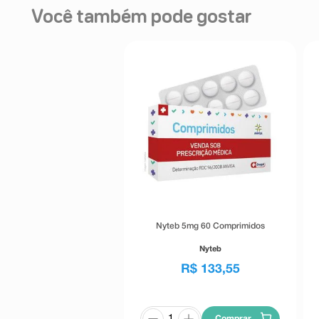
Você também pode gostar
Nyteb 5mg 60 Comprimidos
Nyteb
R$
133
,
55
Comprar