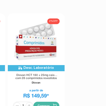
2%
OFF
Desc. Laboratório
Diovan HCT 160 + 25mg caixa
com 28 comprimidos revestidos
Diovan
a partir de
R$ 149,59
*
Comprar