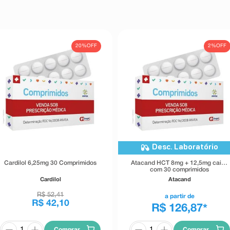
20%
OFF
2%
OFF
Desc. Laboratório
Cardilol 6,25mg 30 Comprimidos
Atacand HCT 8mg + 12,5mg caixa
com 30 comprimidos
Cardilol
Atacand
R$
52
,
41
a partir de
R$
42
,
10
R$ 126,87
*
Comprar
Comprar