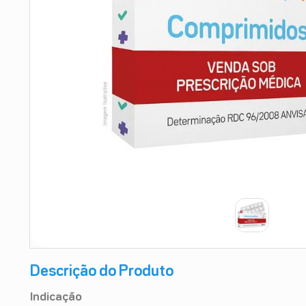
9
º
esmalte
10
º
absorvente
Descrição do Produto
Indicação