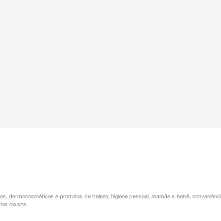
os
,
dermocosméticos e produtos de beleza
,
higiene pessoal
,
mamãe e bebê
,
conveniênc
ias do site.