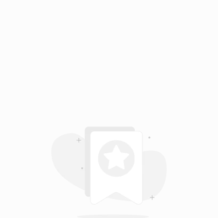
mento de creatinina e enzimas do
os níveis de potássio do sangue.
e de monitoramento dos níveis
e leve a perda de peso consulte
ção do tratamento.
armacêutico o aparecimento de
forme também à empresa através