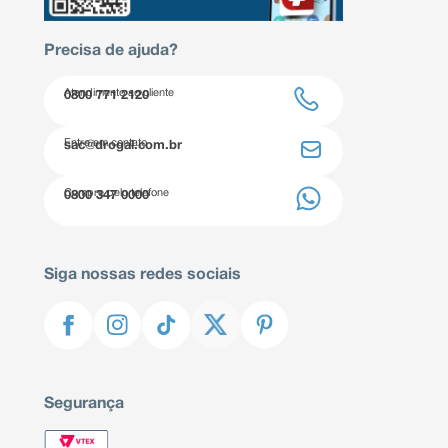
Precisa de ajuda?
Atendimento ao cliente
0800 771 2120
Entre em contato
sac@drogal.com.br
Compre pelo telefone
0800 347 0000
Siga nossas redes sociais
Segurança