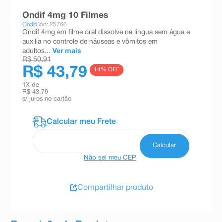
8
º
teste gravidez
Ondif 4mg 10 Filmes
Ondif
Cód: 25766
9
º
esmalte
Ondif 4mg em filme oral dissolve na língua sem água e
auxilia no controle de náuseas e vômitos em
10
º
absorvente
adultos...
Ver mais
R$ 50,91
R$ 43,79
14
% OFF
1
X de
R$ 43,79
s/ juros no cartão
Não sei meu CEP
Compartilhar produto