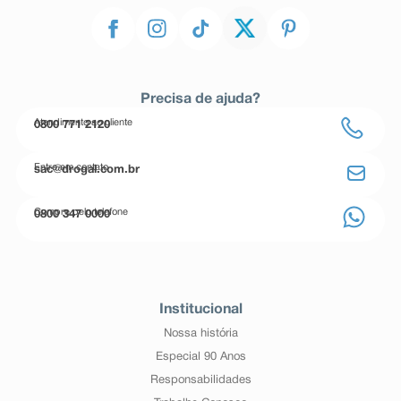
Precisa de ajuda?
Atendimento ao cliente
0800 771 2120
Entre em contato
sac@drogal.com.br
Compre pelo telefone
0800 347 0000
Institucional
Nossa história
Especial 90 Anos
Responsabilidades