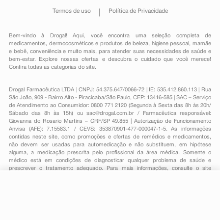
Termos de uso
Política de Privacidade
Bem-vindo à Drogal! Aqui, você encontra uma seleção completa de
medicamentos
,
dermocosméticos e produtos de beleza
,
higiene pessoal
,
mamãe
e bebê
,
conveniência
e muito mais, para atender suas necessidades de saúde e
bem-estar. Explore nossas ofertas e descubra o cuidado que você merece!
Confira todas as categorias do site.
Drogal Farmacêutica LTDA | CNPJ: 54.375.647/0066-72 | IE: 535.412.860.113 | Rua
São João, 909 - Bairro Alto - Piracicaba/São Paulo, CEP: 13416-585 | SAC – Serviço
de Atendimento ao Consumidor: 0800 771 2120 (Segunda à Sexta das 8h às 20h/
Sábado das 8h às 15h) ou
sac@drogal.com.br
/ Farmacêutica responsável:
Giovanna do Rosario Martins – CRF/SP 49.855 | Autorização de Funcionamento
Anvisa (AFE): 7.15583.1 / CEVS: 353870901-477-000047-1-5. As informações
contidas neste site, como promoções e ofertas de remédios e medicamentos,
não devem ser usadas para automedicação e não substituem, em hipótese
alguma, a medicação prescrita pelo profissional da área médica. Somente o
médico está em condições de diagnosticar qualquer problema de saúde e
prescrever o tratamento adequado. Para mais informações, consulte o site
Anvisa. As fotos contidas em nosso site são meramente ilustrativas. Promoções e
preços são válidos apenas para compras on-line, caso haja disponibilidade e
R$ 33,32
estão sujeitos a alterações no decorrer do dia. Todos os direitos reservados.
-
+
R$ 23,09
Comprar
Em
1
x
R$ 23,09
Powered by