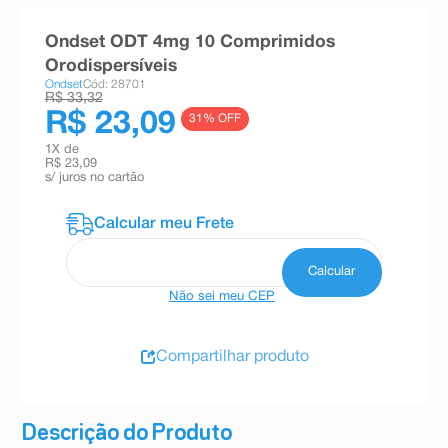
8
º
teste gravidez
Ondset ODT 4mg 10 Comprimidos
9
º
esmalte
Orodispersíveis
Ondset
Cód: 28701
10
º
absorvente
R$ 33,32
R$ 23,09
31
% OFF
1
X de
R$ 23,09
s/ juros no cartão
Não sei meu CEP
Compartilhar produto
Descrição do Produto