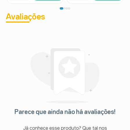
Uso pediátrico: Para pacientes com 11 anos ou mais,
recomenda-se a mesma dose proposta para adultos.
Avaliações
Para crianças com 2 a 11 anos de idade, recomenda-se
a dose de 4 mg de ondansetrona (1 a 2 comprimido de 4
mg), 3 vezes ao dia (a cada 8 horas) durante 1 a 2 dias
após o término da quimioterapia.
Prevenção de náusea e vômito associado a
radioterapia, tanto em irradiação total do corpo, fração
de alta dose única ou frações diárias no abdome:
Uso pediátrico: Para crianças com 2 a 11 anos de
idade, recomenda-se a dose de 4 mg de ondansetrona
(1 comprimido de 4 mg), 3 vezes ao dia. A primeira dose
deve ser administrada 1 a 2 horas antes do início da
radioterapia, com doses subsequentes a cada 8 horas
após a primeira dose. Recomenda-se administrar 4 mg
de ondansetrona, 3 vezes ao dia (a cada 8 horas)
durante 1 a 2 dias após término da radioterapia. Para
pacientes com 11 anos ou mais, recomenda-se a
mesma dose proposta para adultos.
Uso adulto: 8 mg de ondansetrona (1 comprimido de 8
mg), 3 vezes ao dia.
Parece que ainda não há avaliações!
Para irradiação total do corpo: 8 mg de ondansetrona (1
comprimido de 8 mg), 1 a 2 horas antes de cada fração
de radioterapia aplicada em cada dia. Para radioterapia
Já conhece esse produto? Que tal nos