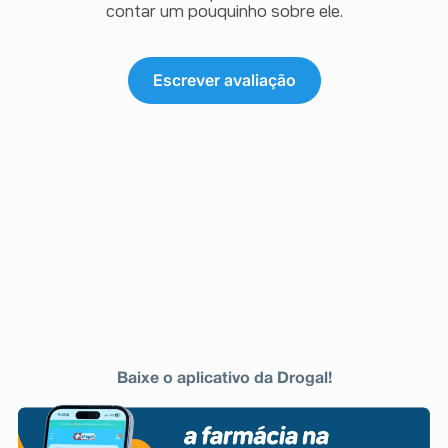
do abdome em dose única elevada: 8 mg de
contar um pouquinho sobre ele.
ondansetrona (1 comprimido de 8 mg), 1 a 2 horas antes
da radioterapia, com doses subsequentes a cada 8
horas após a primeira dose, durante 1 a 2 dias após o
término da radioterapia.
Escrever avaliação
Para radioterapia do abdome em doses fracionadas
diárias: 8 mg de ondansetrona (1 comprimido de 8 mg),
1 a 2 horas antes da radioterapia, com doses
subsequentes a cada 8 horas após a primeira dose, a
cada dia de aplicação da radioterapia.
Pacientes com insuficiência renal: não é necessário
ajuste de dose, recomenda-se a mesma dose para a
população em geral.
Pacientes com insuficiência hepática: a depuração
(clearance) da ondansetrona é significativamente
reduzida e o volume aparente de distribuição é
aumentado, resultando em aumento da meia-vida
plasmática em pacientes com insuficiência hepática
grave. Nestes pacientes, a dose total diária não deve
exceder 8 mg.
Pacientes idosos: recomenda-se a mesma dose para
Baixe o aplicativo da Drogal!
adultos