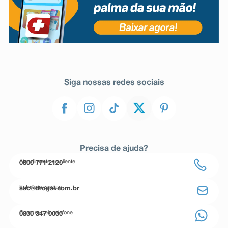
Siga nossas redes sociais
Precisa de ajuda?
Atendimento ao cliente
0800 771 2120
Entre em contato
sac@drogal.com.br
Compre pelo telefone
0800 347 0000