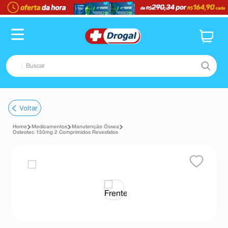
TERMOS MAIS BUSCADOS
1
º
fralda
2
º
pampers confort sec max
Buscar
3
º
dipirona
4
º
lenço umedecido
TERMOS MAIS BUSCADOS
Voltar
5
º
tadalafila
1
º
fralda
6
º
minoxidil
Medicamentos
Manutenção Óssea
2
º
pampers confort sec max
Osteotec 150mg 2 Comprimidos Revestidos
7
º
desodorante
3
º
dipirona
8
º
absorvente
4
º
lenço umedecido
9
º
teste gravidez
5
º
tadalafila
10
º
esmalte
6
º
minoxidil
7
º
desodorante