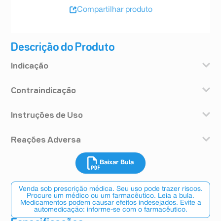
Compartilhar produto
Descrição do Produto
Indicação
Osteotec® 150 mg é indicado para o tratamento da
Contraindicação
osteoporose (enfraquecimento dos ossos) pós-
menopausa, com a finalidade de reduzir o risco de
Você não deverá tomar Osteotec® se tiver conhecida
fraturas vertebrais.
Instruções de Uso
hipersensibilidade (alergia) ao ibandronato de sódio ou
COMO ESTE MEDICAMENTO FUNCIONA?
aos demais componentes da fórmula do produto e/ou
Osteotec® é um medicamento usado para tratar a
- Osteotec® deve ser administrado em jejum, 60
tiver com hipocalcemia (nível de cálcio baixo no
osteoporose em mulheres após a menopausa. O
Reações Adversa
minutos antes da ingestão do primeiro alimento ou
sangue) não corrigida.
princípio ativo de Osteotec® é o ibandronato de sódio,
bebida do dia (exceto água) e antes da administração
Tal como acontece com vários bisfosfonatos, você não
uma substância altamente potente que age
Reação comum (ocorre entre 1% e 10% dos pacientes
de qualquer outro medicamento ou suplemento,
deverá tomar Osteotec® se tiver anormalidades no
seletivamente nos ossos inibindo a atividade das
Baixar Bula
que utilizam este medicamento): distúrbios
inclusive cálcio (vide item "O que devo saber antes de
esôfago, como demora no esvaziamento esofágico,
células que destroem o tecido ósseo. Assim, Osteotec®
gastrintestinais (doença de refluxo gastroesofágico,
usar este medicamento? Interações medicamentosas");
estenose (estreitamento do esôfago) ou acalasia
é um medicamento que inibe a reabsorção do tecido
diarreia, dor abdominal, dificuldade na digestão,
- Os comprimidos devem ser tomados por via oral, com
(ausência de relaxamento do esôfago).
Venda sob prescrição médica. Seu uso pode trazer riscos.
ósseo causadora da fragilidade dos ossos (osteoporose)
náusea, flatulência, gastrite, esofagite), dor de cabeça,
um copo cheio de água filtrada (180 a 240 mL), e você
Procure um médico ou um farmacêutico. Leia a bula.
Você não deverá tomar Osteotec® se não conseguir
e que ocorre, principalmente, em mulher na pós-
sintomas gripais, fadiga, dores articulares e musculares
Medicamentos podem causar efeitos indesejados. Evite a
deverá estar em posição ereta: sentado, em pé ou
ficar em pé ou sentado durante, pelo menos, 60
menopausa.
automedicação: informe-se com o farmacêutico.
(artralgia e mialgia), cãibra, rigidez muscular, exantema
andando. Você não deve deitar-se nos 60 minutos
minutos.
Após ingestão do comprimido em jejum, o
(erupção com vermelhidão da pele).