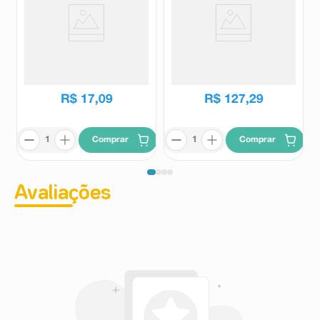
Pregabalina 150mg Torrent 30
Lakos 50mg 60 Comprimidos
Cápsulas Duras
Revestidos
Torrent
Lakos
R$
177
,
61
R$
158
,
32
R$
17
,
09
R$
127
,
29
Comprar
Comprar
Avaliações