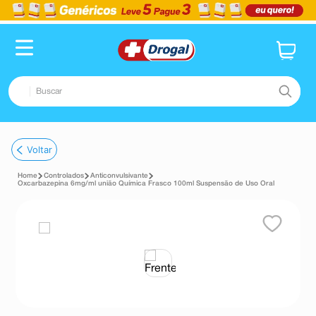
Buscar
TERMOS MAIS BUSCADOS
Voltar
1
º
fralda
Controlados
Anticonvulsivante
2
º
pampers confort sec max
Oxcarbazepina 6mg/ml união Química Frasco 100ml Suspensão de Uso Oral
3
º
dipirona
4
º
lenço umedecido
5
º
tadalafila
6
º
minoxidil
7
º
desodorante