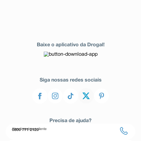
Baixe o aplicativo da Drogal!
Siga nossas redes sociais
Precisa de ajuda?
Atendimento ao cliente
0800 771 2120