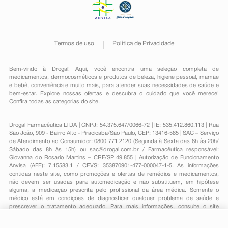
Termos de uso
Política de Privacidade
Bem-vindo à Drogal! Aqui, você encontra uma seleção completa de
medicamentos
,
dermocosméticos e produtos de beleza
,
higiene pessoal
,
mamãe
e bebê
,
conveniência
e muito mais, para atender suas necessidades de saúde e
bem-estar. Explore nossas ofertas e descubra o cuidado que você merece!
Confira todas as categorias do site.
Drogal Farmacêutica LTDA | CNPJ: 54.375.647/0066-72 | IE: 535.412.860.113 | Rua
São João, 909 - Bairro Alto - Piracicaba/São Paulo, CEP: 13416-585 | SAC – Serviço
de Atendimento ao Consumidor: 0800 771 2120 (Segunda à Sexta das 8h às 20h/
Sábado das 8h às 15h) ou
sac@drogal.com.br
/ Farmacêutica responsável:
Giovanna do Rosario Martins – CRF/SP 49.855 | Autorização de Funcionamento
Anvisa (AFE): 7.15583.1 / CEVS: 353870901-477-000047-1-5. As informações
contidas neste site, como promoções e ofertas de remédios e medicamentos,
não devem ser usadas para automedicação e não substituem, em hipótese
alguma, a medicação prescrita pelo profissional da área médica. Somente o
médico está em condições de diagnosticar qualquer problema de saúde e
prescrever o tratamento adequado. Para mais informações, consulte o site
Anvisa. As fotos contidas em nosso site são meramente ilustrativas. Promoções e
preços são válidos apenas para compras on-line, caso haja disponibilidade e