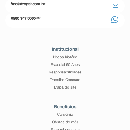
Entre em contato
sac@drogal.com.br
Compre pelo telefone
0800 347 0000
Institucional
Nossa história
Especial 90 Anos
Responsabilidades
Trabalhe Conosco
Mapa do site
Benefícios
Convênio
Ofertas do mês