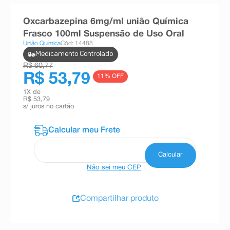
8
º
absorvente
Oxcarbazepina 6mg/ml união Química
9
º
teste gravidez
Frasco 100ml Suspensão de Uso Oral
União Química
Cód: 14488
10
º
esmalte
Medicamento Controlado
R$ 60,77
R$ 53,79
11
% OFF
1
X de
R$ 53,79
s/ juros no cartão
Não sei meu CEP
Compartilhar produto