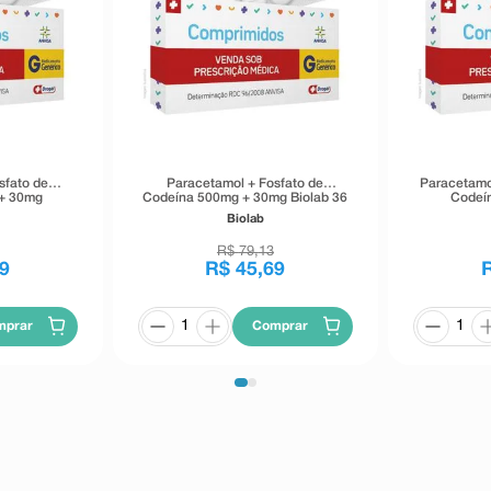
sfato de
Paracetamol + Fosfato de
Paracetamo
+ 30mg
Codeína 500mg + 30mg Biolab 36
Codeí
primidos
Comprimidos
C
a
Biolab
R$
79
,
13
9
R$
45
,
69
mprar
Comprar