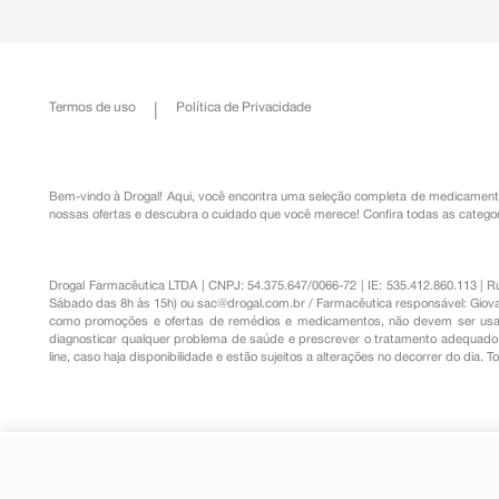
Termos de uso
Política de Privacidade
Bem-vindo à Drogal! Aqui, você encontra uma seleção completa de
medicament
nossas ofertas e descubra o cuidado que você merece!
Confira todas as categor
Drogal Farmacêutica LTDA | CNPJ: 54.375.647/0066-72 | IE: 535.412.860.113 | 
Sábado das 8h às 15h) ou
sac@drogal.com.br
/ Farmacêutica responsável: Giova
como promoções e ofertas de remédios e medicamentos, não devem ser usada
diagnosticar qualquer problema de saúde e prescrever o tratamento adequado. 
line, caso haja disponibilidade e estão sujeitos a alterações no decorrer do dia. 
Paracetamol 500mg + Fosfato d
R$ 57,47