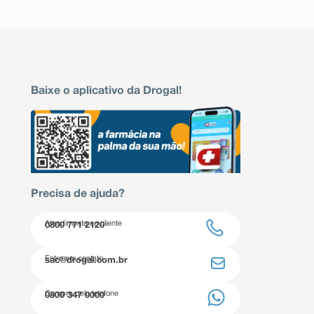
Baixe o aplicativo da Drogal!
Precisa de ajuda?
Atendimento ao cliente
0800 771 2120
Entre em contato
sac@drogal.com.br
Compre pelo telefone
0800 347 0000