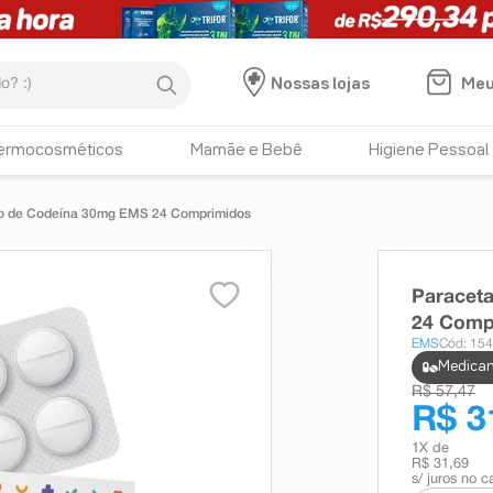
:)
Meu
Nossas lojas
ermocosméticos
Mamãe e Bebê
Higiene Pessoal
to de Codeína 30mg EMS 24 Comprimidos
Paracet
24 Comp
EMS
Cód: 15
Medicam
R$ 57,47
R$ 3
1
X de
R$ 31,69
s/ juros no c