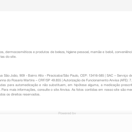
os
,
dermocosméticos e produtos de beleza
,
higiene pessoal
,
mamãe e bebê
,
conveniênc
ias do site.
Rua São João, 909 - Bairro Alto - Piracicaba/São Paulo, CEP: 13416-585 | SAC – Serviç
nna do Rosario Martins – CRF/SP 49.855 | Autorização de Funcionamento Anvisa (AFE): 7
s para automedicação e não substituem, em hipótese alguma, a medicação prescrit
Para mais informações, consulte o site Anvisa. As fotos contidas em nosso site são m
Todos os direitos reservados.
Powered by
e Codeína 30mg EMS 24 Comprimidos