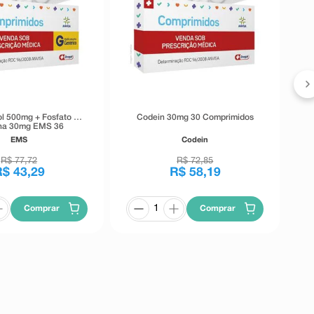
l 500mg + Fosfato de
Codein 30mg 30 Comprimidos
na 30mg EMS 36
omprimidos
EMS
Codein
R$
77
,
72
R$
72
,
85
R$
43
,
29
R$
58
,
19
Comprar
Comprar