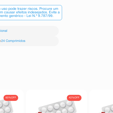
 uso pode trazer riscos. Procure um
 causar efeitos indesejados. Evite a
nto genérico - Lei N.º 9.787/99.
ional
e
:
24 Comprimidos
60%
OFF
42%
OFF