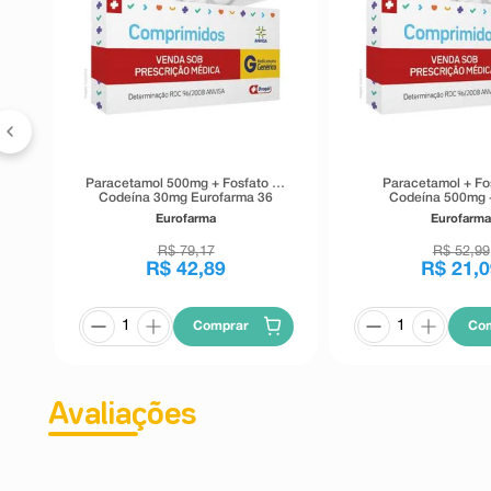
Paracetamol 500mg + Fosfato de
Paracetamol + Fo
Codeína 30mg Eurofarma 36
Codeína 500mg 
Comprimidos
Eurofarma 24 Com
Eurofarma
Eurofarm
R$
79
,
17
R$
52
,
99
R$
42
,
89
R$
21
,
0
Comprar
Co
Avaliações