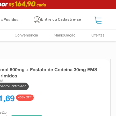
Entre ou Cadastre-se
s Pedidos
Conveniência
Manipulação
Ofertas
amol 500mg + Fosfato de Codeína 30mg EMS
rimidos
488
ento Controlado
1,69
45
% OFF
artão