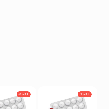
44%
OFF
20%
OFF