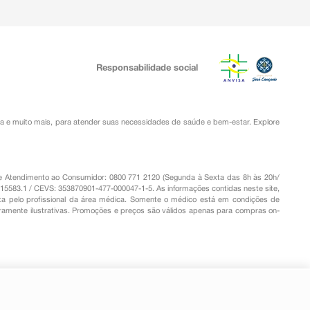
Responsabilidade social
ia
e muito mais, para atender suas necessidades de saúde e bem-estar. Explore
o de Atendimento ao Consumidor: 0800 771 2120 (Segunda à Sexta das 8h às 20h/
.15583.1 / CEVS: 353870901-477-000047-1-5. As informações contidas neste site,
a pelo profissional da área médica. Somente o médico está em condições de
eramente ilustrativas. Promoções e preços são válidos apenas para compras on-