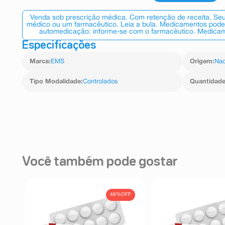
Venda sob prescrição médica. Com retenção de receita. Seu
médico ou um farmacêutico. Leia a bula. Medicamentos podem
automedicação: informe-se com o farmacêutico. Medicame
Especificações
Marca
:
EMS
Origem
:
Nac
Tipo Modalidade
:
Controlados
Quantidad
Você também pode gostar
FF
46%
OFF