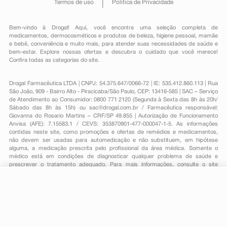
Termos de uso
Política de Privacidade
Bem-vindo à Drogal! Aqui, você encontra uma seleção completa de
medicamentos
,
dermocosméticos e produtos de beleza
,
higiene pessoal
,
mamãe
e bebê
,
conveniência
e muito mais, para atender suas necessidades de saúde e
bem-estar. Explore nossas ofertas e descubra o cuidado que você merece!
Confira todas as categorias do site.
Drogal Farmacêutica LTDA | CNPJ: 54.375.647/0066-72 | IE: 535.412.860.113 | Rua
São João, 909 - Bairro Alto - Piracicaba/São Paulo, CEP: 13416-585 | SAC – Serviço
de Atendimento ao Consumidor: 0800 771 2120 (Segunda à Sexta das 8h às 20h/
Sábado das 8h às 15h) ou
sac@drogal.com.br
/ Farmacêutica responsável:
Giovanna do Rosario Martins – CRF/SP 49.855 | Autorização de Funcionamento
Anvisa (AFE): 7.15583.1 / CEVS: 353870901-477-000047-1-5. As informações
contidas neste site, como promoções e ofertas de remédios e medicamentos,
não devem ser usadas para automedicação e não substituem, em hipótese
alguma, a medicação prescrita pelo profissional da área médica. Somente o
médico está em condições de diagnosticar qualquer problema de saúde e
prescrever o tratamento adequado. Para mais informações, consulte o site
Anvisa. As fotos contidas em nosso site são meramente ilustrativas. Promoções e
preços são válidos apenas para compras on-line, caso haja disponibilidade e
R$ 111,72
estão sujeitos a alterações no decorrer do dia. Todos os direitos reservados.
-
+
R$ 94,49
Comprar
Em
3
x
R$ 31,49
Powered by