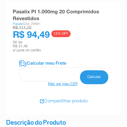
8
º
teste gravidez
Pasalix PI 1.000mg 20 Comprimidos
9
º
esmalte
Revestidos
Pasalix
Cód: 28661
10
º
absorvente
R$ 111,72
R$ 94,49
15
% OFF
3
X de
R$ 31,49
s/ juros no cartão
Não sei meu CEP
Compartilhar produto
Descrição do Produto