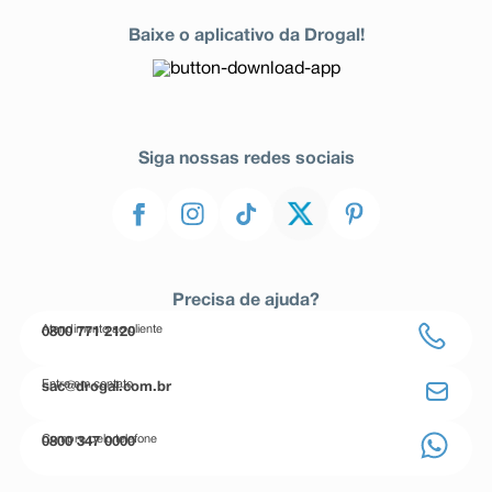
Baixe o aplicativo da Drogal!
Siga nossas redes sociais
Precisa de ajuda?
Atendimento ao cliente
0800 771 2120
Entre em contato
sac@drogal.com.br
Compre pelo telefone
0800 347 0000