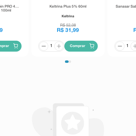
abin PRO 4%
Keltrina Plus 5% 60ml
Sanasar Sa
r 100ml
Keltrina
R$
52
,
08
9
R$
31
,
99
mprar
Comprar