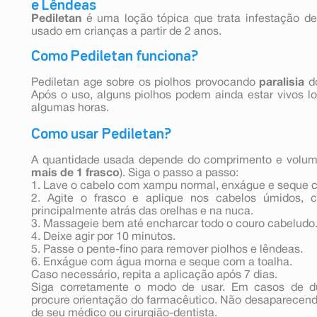
e Lêndeas
Pediletan
é uma loção tópica que trata infestação de
usado em crianças a partir de 2 anos.
Como Pediletan funciona?
Pediletan age sobre os piolhos provocando
paralisia
do
Após o uso, alguns piolhos podem ainda estar vivos 
algumas horas.
Como usar Pediletan?
A quantidade usada depende do comprimento e volume
mais de 1 frasco
). Siga o passo a passo:
1. Lave o cabelo com xampu normal, enxágue e seque c
2. Agite o frasco e aplique nos cabelos úmidos, c
principalmente atrás das orelhas e na nuca.
3. Massageie bem até encharcar todo o couro cabeludo
4. Deixe agir por 10 minutos.
5. Passe o pente-fino para remover piolhos e lêndeas.
6. Enxágue com água morna e seque com a toalha.
Caso necessário, repita a aplicação após 7 dias.
Siga corretamente o modo de usar. Em casos de d
procure orientação do farmacêutico. Não desaparecend
de seu médico ou cirurgião-dentista.