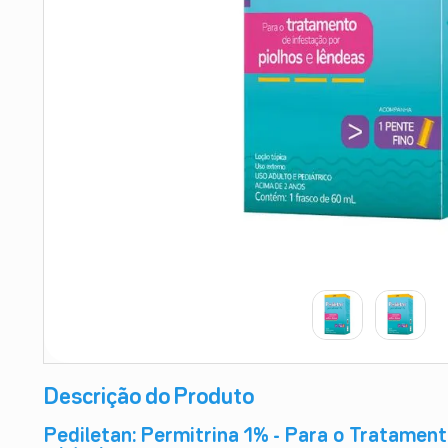
9
º
absorvente
10
º
shampoo
Descrição do Produto
Pediletan: Permitrina 1% - Para o Tratament