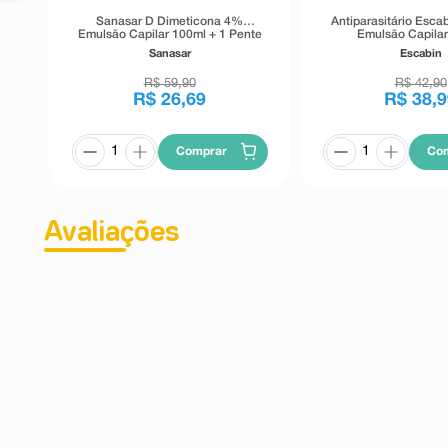
Sanasar D Dimeticona 4%
Antiparasitário Esc
Emulsão Capilar 100ml + 1 Pente
Emulsão Capila
Fino
Sanasar
Escabin
R$
59
,
90
R$
42
,
90
R$
26
,
69
R$
38
,
9
Comprar
Co
Avaliações