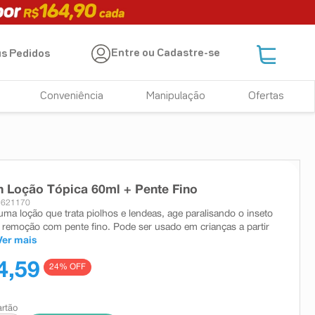
Entre ou Cadastre-se
s Pedidos
Conveniência
Manipulação
Ofertas
n Loção Tópica 60ml + Pente Fino
 621170
uma loção que trata piolhos e lendeas, age paralisando o inseto
 a remoção com pente fino. Pode ser usado em crianças a partir
Ver mais
4,59
24
% OFF
artão