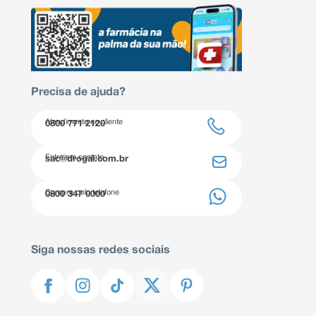
Precisa de ajuda?
Atendimento ao cliente
0800 771 2120
Entre em contato
sac@drogal.com.br
Compre pelo telefone
0800 347 0000
Siga nossas redes sociais