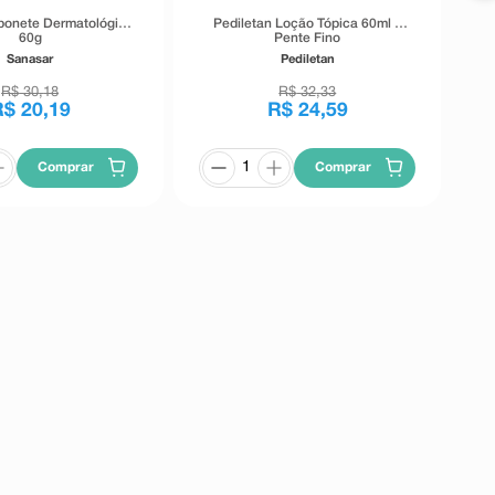
bonete Dermatológico
Pediletan Loção Tópica 60ml +
60g
Pente Fino
Sanasar
Pediletan
R$
30
,
18
R$
32
,
33
R$
20
,
19
R$
24
,
59
Comprar
Comprar