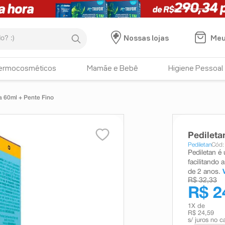
:)
Meu
Nossas lojas
ermocosméticos
Mamãe e Bebê
Higiene Pessoal
a 60ml + Pente Fino
Pedileta
Pediletan
Cód:
Pediletan é 
facilitando
de 2 anos.
R$ 32,33
R$ 2
1
X de
R$ 24,59
s/ juros no c