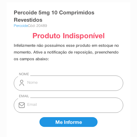
8
º
teste gravidez
Percoide 5mg 10 Comprimidos
9
º
esmalte
Revestidos
Percoide
Cód: 20489
10
º
absorvente