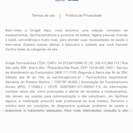
Termos de uso
Política de Privacidade
Bem-vindo à Drogal! Aqui, você encontra uma seleção completa de
medicamentos
,
dermocosméticos e produtos de beleza
,
higiene pessoal
,
mamãe
e bebê
,
conveniência
e muito mais, para atender suas necessidades de saúde e
bem-estar. Explore nossas ofertas e descubra o cuidado que você merece!
Confira todas as categorias do site.
Drogal Farmacêutica LTDA | CNPJ: 54.375.647/0066-72 | IE: 535.412.860.113 | Rua
São João, 909 - Bairro Alto - Piracicaba/São Paulo, CEP: 13416-585 | SAC – Serviço
de Atendimento ao Consumidor: 0800 771 2120 (Segunda à Sexta das 8h às 20h/
Sábado das 8h às 15h) ou
sac@drogal.com.br
/ Farmacêutica responsável:
Giovanna do Rosario Martins – CRF/SP 49.855 | Autorização de Funcionamento
Anvisa (AFE): 7.15583.1 / CEVS: 353870901-477-000047-1-5. As informações
contidas neste site, como promoções e ofertas de remédios e medicamentos,
não devem ser usadas para automedicação e não substituem, em hipótese
alguma, a medicação prescrita pelo profissional da área médica. Somente o
médico está em condições de diagnosticar qualquer problema de saúde e
prescrever o tratamento adequado. Para mais informações, consulte o site
Anvisa. As fotos contidas em nosso site são meramente ilustrativas. Promoções e
preços são válidos apenas para compras on-line, caso haja disponibilidade e
estão sujeitos a alterações no decorrer do dia. Todos os direitos reservados.
-
+
Comprar