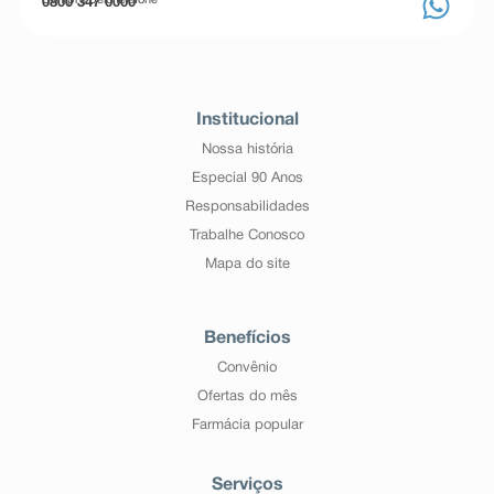
Compre pelo telefone
0800 347 0000
Institucional
Nossa história
Especial 90 Anos
Responsabilidades
Trabalhe Conosco
Mapa do site
Benefícios
Convênio
Ofertas do mês
Farmácia popular
Serviços