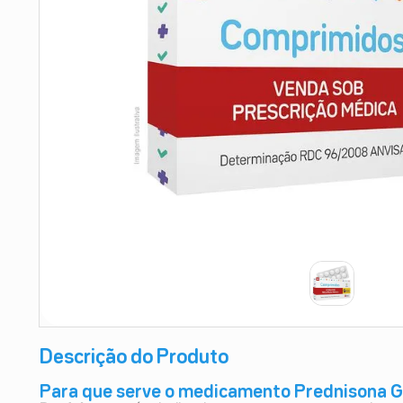
9
º
esmalte
10
º
absorvente
Descrição do Produto
Para que serve o medicamento Prednisona 