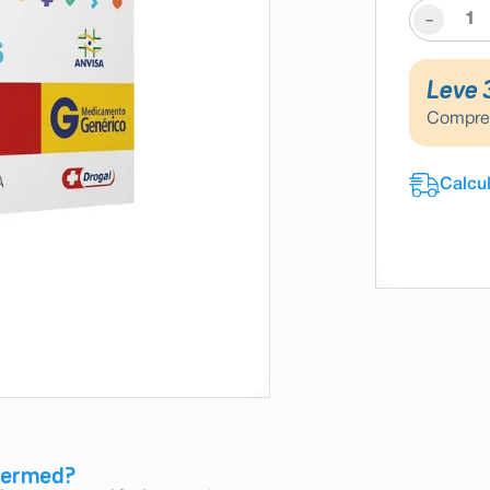
-
Leve 
Compr
Germed?