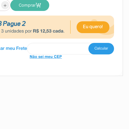
+
Comprar
3 Pague 2
Eu quero!
e
3
unidades por
R$
12
,
53
cada
.
Não sei meu CEP