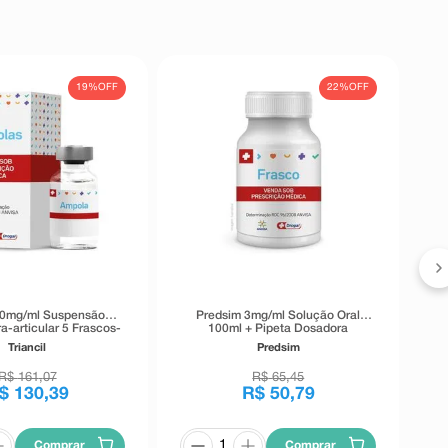
19%
OFF
22%
OFF
Z
 20mg/ml Suspensão
Predsim 3mg/ml Solução Oral
tra-articular 5 Frascos-
100ml + Pipeta Dosadora
pola de 1ml
Triancil
Predsim
R$
161
,
07
R$
65
,
45
$
130
,
39
R$
50
,
79
Comprar
Comprar