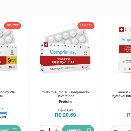
26%
OFF
12%
OFF
edley 20
Predsim 10mg 10 Comprimidos
Triancil
os
Revestidos
Injetável In
am
Predsim
ue
R$
23
,
43
ada)
R$
20
,
69
R
2,09
mprar
Comprar