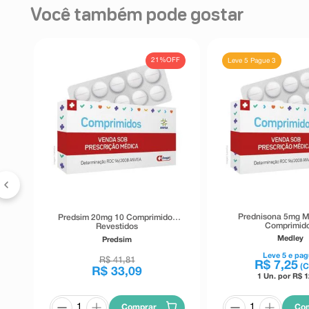
Você também pode gostar
FF
21%
OFF
Leve 5 Pague 3
Prednisona 5mg M
Predsim 20mg 10 Comprimidos
Comprimid
Revestidos
Medley
Predsim
Leve
5
e pag
R$
41
,
81
R$
7
,
25
(C
R$
33
,
09
1 Un. por R$
1
Co
Comprar