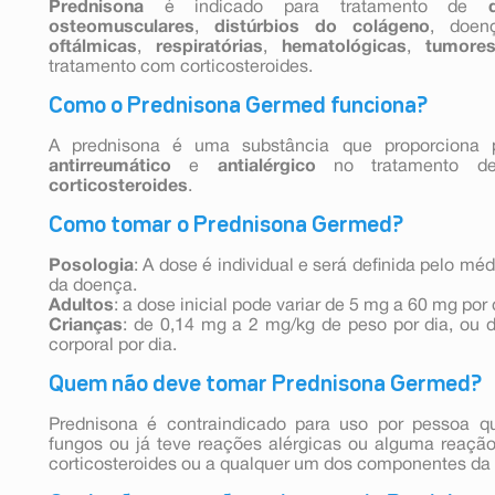
Prednisona
é indicado para tratamento de
osteomusculares
,
distúrbios do colágeno
, doe
oftálmicas
,
respiratórias
,
hematológicas
,
tumore
tratamento com corticosteroides.
Como o Prednisona Germed funciona?
A prednisona é uma substância que proporciona 
antirreumático
e
antialérgico
no tratamento d
corticosteroides
.
Como tomar o Prednisona Germed?
Posologia
: A dose é individual e será definida pelo mé
da doença.
Adultos
: a dose inicial pode variar de 5 mg a 60 mg por 
Crianças
: de 0,14 mg a 2 mg/kg de peso por dia, ou 
corporal por dia.
Quem não deve tomar Prednisona Germed?
Prednisona é contraindicado para uso por pessoa q
fungos ou já teve reações alérgicas ou alguma reaçã
corticosteroides ou a qualquer um dos componentes da 