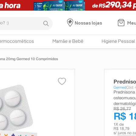
:)
Meu
Nossas lojas
ermocosméticos
Mamãe e Bebê
Higiene Pessoal
ona 20mg Germed 10 Comprimidos
Prednis
Germed
Cód:
Prednisona 
osteomuscula
dermatológi
R$ 26,77
R$ 1
1
X de
R$ 18,79
s/ juros no c