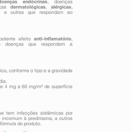
doenças endócrinas
, doenças
nças
dermatológicas
,
alérgicas
,
s
e outras que respondam ao
potente efeito
anti-inflamatório
,
e doenças que respondem a
dico, conforme o tipo e a gravidade
dia.
de 4 mg a 60 mg/m² de superfície
ue tem infecções sistêmicas por
o incomum à prednisona, a outros
fórmula do produto.