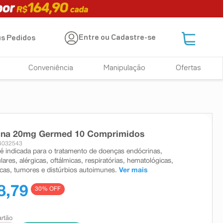
Entre ou Cadastre-se
s Pedidos
Conveniência
Manipulação
Ofertas
ona 20mg Germed 10 Comprimidos
 4032543
é indicada para o tratamento de doenças endócrinas,
res, alérgicas, oftálmicas, respiratórias, hematológicas,
cas, tumores e distúrbios autoimunes.
Ver mais
8,79
30
% OFF
artão