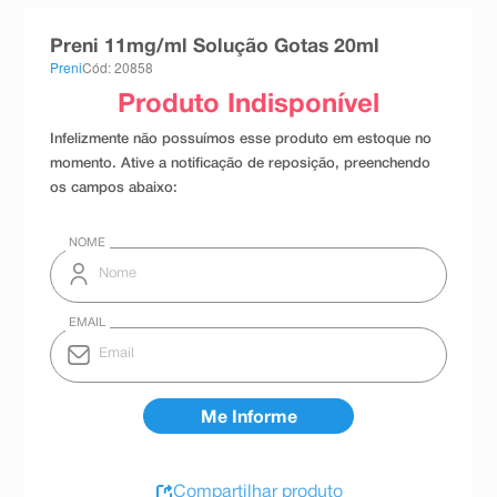
8
º
teste gravidez
Preni 11mg/ml Solução Gotas 20ml
9
º
esmalte
Preni
Cód: 20858
10
º
absorvente
Compartilhar produto