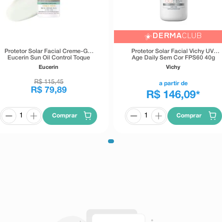
DERMA
CLUB
Protetor Solar Facial Creme-Gel
Protetor Solar Facial Vichy UV-
Eucerin Sun Oil Control Toque
Age Daily Sem Cor FPS60 40g
Seco Sem Cor FPS60 50ml
Eucerin
Vichy
R$
115
,
45
a partir de
R$
79
,
89
R$ 146,09
*
Comprar
Comprar