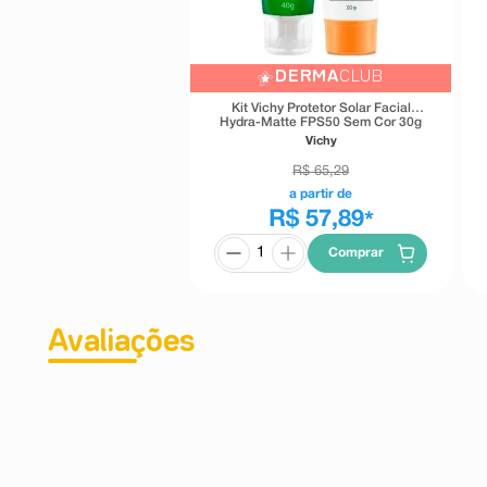
DERMA
CLUB
Kit Vichy Protetor Solar Facial
Hydra-Matte FPS50 Sem Cor 30g
+ Gel de Limpeza Profunda
Vichy
Normaderm 40g
R$
65
,
29
a partir de
R$ 57,89
*
Comprar
Avaliações