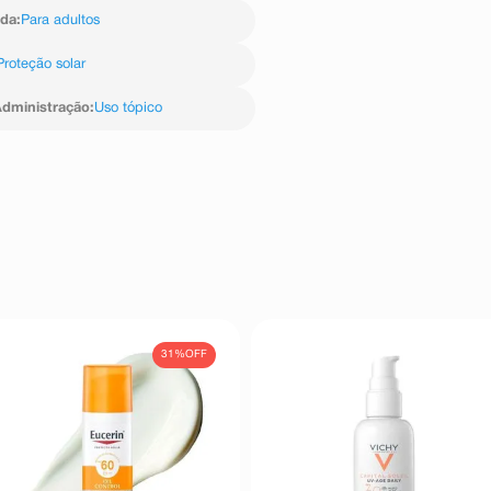
ida
:
Para adultos
Proteção solar
dministração
:
Uso tópico
31%
OFF