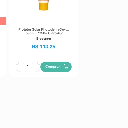
Protetor Solar Photoderm Cover
Touch FPS50+ Claro 40g
Bioderma
R$
113
,
25
Comprar