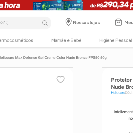
:)
Meu
Nossas lojas
ermocosméticos
Mamãe e Bebê
Higiene Pessoal
 Heliocare Max Defense Gel Creme Color Nude Bronze FPS50 50g
Protetor
Nude Br
Heliocare
Cód: