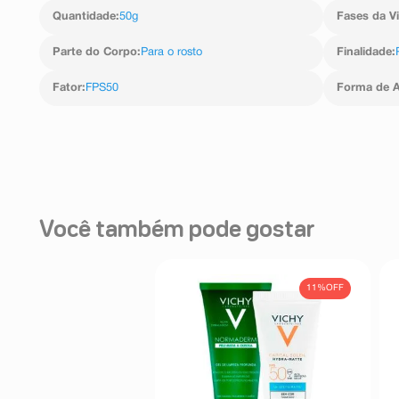
Quantidade
:
50g
Fases da V
Parte do Corpo
:
Para o rosto
Finalidade
:
Fator
:
FPS50
Forma de A
Você também pode gostar
11%
OFF