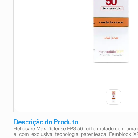
9
º
teste gravidez
10
º
esmalte
Descrição do Produto
Heliocare Max Defense FPS 50 foi formulado com uma c
e com exclusiva tecnologia patenteada Fernblock XP