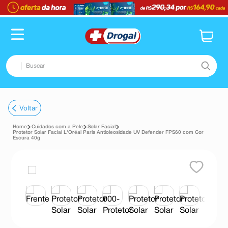
Buscar
TERMOS MAIS BUSCADOS
Voltar
1
º
fralda
Cuidados com a Pele
Solar Facial
2
º
pampers confort sec max
Protetor Solar Facial L'Oréal Paris Antioleosidade UV Defender FPS60 com Cor
Escura 40g
3
º
dipirona
4
º
lenço umedecido
5
º
tadalafila
6
º
minoxidil
7
º
desodorante