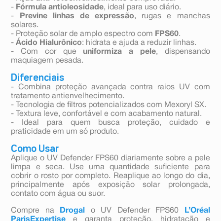
-
Fórmula antioleosidade
, ideal para uso diário.
-
Previne linhas de expressão
, rugas e manchas
solares.
- Proteção solar de amplo espectro com
FPS60
.
-
Ácido Hialurônico
: hidrata e ajuda a reduzir linhas.
- Com cor que
uniformiza a pele
, dispensando
maquiagem pesada.
Diferenciais
- Combina proteção avançada contra raios UV com
tratamento antienvelhecimento.
- Tecnologia de filtros potencializados com Mexoryl SX.
- Textura leve, confortável e com acabamento natural.
- Ideal para quem busca proteção, cuidado e
praticidade em um só produto.
Como Usar
Aplique o UV Defender FPS60 diariamente sobre a pele
limpa e seca. Use uma quantidade suficiente para
cobrir o rosto por completo. Reaplique ao longo do dia,
principalmente após exposição solar prolongada,
contato com água ou suor.
Compre na
Drogal
o UV Defender FPS60
L’Oréal
ParisExpertise
e garanta proteção, hidratação e