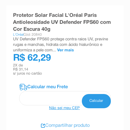
8
º
teste gravidez
Protetor Solar Facial L'Oréal Paris
9
º
esmalte
Antioleosidade UV Defender FPS60 com
10
º
absorvente
Cor Escura 40g
L'Oréal
Cód: 20840
UV Defender FPS60 protege contra raios UV, previne
rugas e manchas, hidrata com ácido hialurônico e
uniformiza a pele com...
Ver mais
R$ 62,29
2
X de
R$ 31,14
s/ juros no cartão
Não sei meu CEP
Compartilhar produto