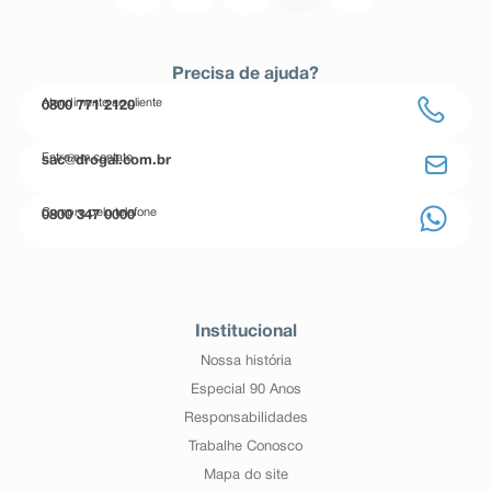
Precisa de ajuda?
Atendimento ao cliente
0800 771 2120
Entre em contato
sac@drogal.com.br
Compre pelo telefone
0800 347 0000
Institucional
Nossa história
Especial 90 Anos
Responsabilidades
Trabalhe Conosco
Mapa do site