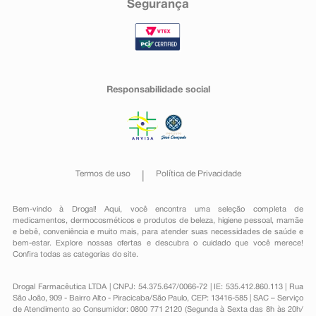
Segurança
Responsabilidade social
Termos de uso
Política de Privacidade
Bem-vindo à Drogal! Aqui, você encontra uma seleção completa de
medicamentos
,
dermocosméticos e produtos de beleza
,
higiene pessoal
,
mamãe
e bebê
,
conveniência
e muito mais, para atender suas necessidades de saúde e
bem-estar. Explore nossas ofertas e descubra o cuidado que você merece!
Confira todas as categorias do site.
Drogal Farmacêutica LTDA | CNPJ: 54.375.647/0066-72 | IE: 535.412.860.113 | Rua
São João, 909 - Bairro Alto - Piracicaba/São Paulo, CEP: 13416-585 | SAC – Serviço
de Atendimento ao Consumidor: 0800 771 2120 (Segunda à Sexta das 8h às 20h/