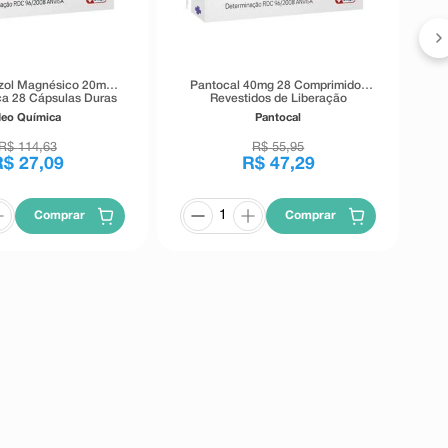
zol Magnésico 20mg
Pantocal 40mg 28 Comprimidos
a 28 Cápsulas Duras
Revestidos de Liberação
eração Retardada
Retardada
eo Química
Pantocal
R$
114
,
63
R$
55
,
95
R$
27
,
09
R$
47
,
29
Comprar
Comprar