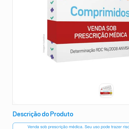
9
º
teste gravidez
10
º
esmalte
Descrição do Produto
Venda sob prescrição médica. Seu uso pode trazer ri