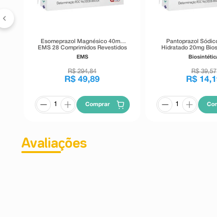
Esomeprazol Magnésico 40mg
Pantoprazol Sódic
EMS 28 Comprimidos Revestidos
Hidratado 20mg Bios
de Liberação Retardada
Comprimid
EMS
Biosintétic
R$
294
,
84
R$
39
,
57
R$
49
,
89
R$
14
,
1
Comprar
Co
Avaliações