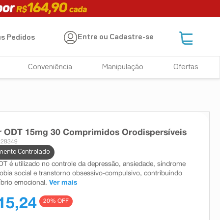
Entre ou Cadastre-se
s Pedidos
Conveniência
Manipulação
Ofertas
r ODT 15mg 30 Comprimidos Orodispersíveis
 28349
ento Controlado
T é utilizado no controle da depressão, ansiedade, síndrome
fobia social e transtorno obsessivo-compulsivo, contribuindo
íbrio emocional.
Ver mais
15,24
20
% OFF