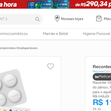
:)
Meu
Nossas lojas
ermocosméticos
Mamãe e Bebê
Higiene Pessoal
mprimidos Orodispersíveis
Reconte
Reconter
Cód:
Medicam
Reconter OD
do pânico, 
para o equil
R$ 143,23
R$ 1
3
X de