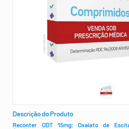
9
º
absorvente
10
º
shampoo
Descrição do Produto
Reconter ODT 15mg: Oxalato de Escit