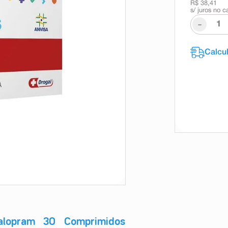
R$ 38,41
s/ juros no c
-
alopram 30 Comprimidos