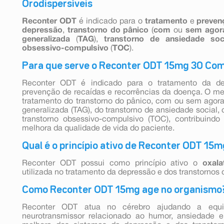
Orodispersíveis
Reconter ODT
é indicado para o
tratamento
e
preven
depressão
,
transtorno do pânico
(
com
ou
sem agor
generalizada
(
TAG
),
transtorno de ansiedade soci
obsessivo-compulsivo
(
TOC
).
Para que serve o Reconter ODT 15mg 30 Com
Reconter ODT é indicado para o tratamento da de
prevenção de recaídas e recorrências da doença. O m
tratamento do transtorno do pânico, com ou sem agora
generalizada (TAG), do transtorno de ansiedade social,
transtorno obsessivo-compulsivo (TOC), contribuind
melhora da qualidade de vida do paciente.
Qual é o princípio ativo de Reconter ODT 15
Reconter ODT possui como princípio ativo o
oxala
utilizada no tratamento da depressão e dos transtornos
Como Reconter ODT 15mg age no organismo
Reconter ODT atua no cérebro ajudando a equili
neurotransmissor relacionado ao humor, ansiedade e