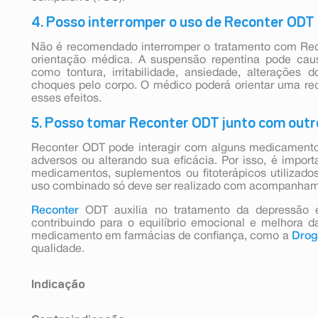
4. Posso interromper o uso de Reconter ODT
Não é recomendado interromper o tratamento com Re
orientação médica. A suspensão repentina pode cau
como tontura, irritabilidade, ansiedade, alteraçõe
choques pelo corpo. O médico poderá orientar uma red
esses efeitos.
5. Posso tomar Reconter ODT junto com out
Reconter ODT pode interagir com alguns medicamento
adversos ou alterando sua eficácia. Por isso, é impor
medicamentos, suplementos ou fitoterápicos utilizados
uso combinado só deve ser realizado com acompanhame
Reconter
ODT auxilia no tratamento da depressão e
contribuindo para o equilíbrio emocional e melhora d
medicamento em farmácias de confiança, como a
Drog
qualidade.
Indicação
Reconter ODT é indicado para: