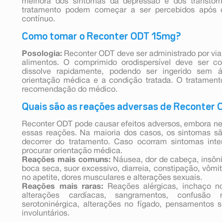
melhora dos sintomas da depressão e dos transtorn
tratamento podem começar a ser percebidos após
contínuo.
Como tomar o Reconter ODT 15mg?
Posologia:
Reconter ODT deve ser administrado por via
alimentos. O comprimido orodispersível deve ser c
dissolve rapidamente, podendo ser ingerido sem 
orientação médica e a condição tratada. O tratamen
recomendação do médico.
Quais são as reações adversas de Reconter
Reconter ODT pode causar efeitos adversos, embora n
essas reações. Na maioria dos casos, os sintomas s
decorrer do tratamento. Caso ocorram sintomas int
procurar orientação médica.
Reações mais comuns:
Náusea, dor de cabeça, insônia
boca seca, suor excessivo, diarreia, constipação, vômi
no apetite, dores musculares e alterações sexuais.
Reações mais raras:
Reações alérgicas, inchaço no
alterações cardíacas, sangramentos, confusão 
serotoninérgica, alterações no fígado, pensamentos
involuntários.