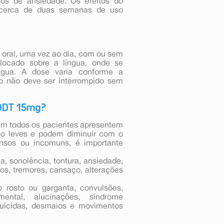
os de ansiedade. Os efeitos do
 cerca de duas semanas de uso
 oral, uma vez ao dia, com ou sem
olocado sobre a língua, onde se
água. A dose varia conforme a
to não deve ser interrompido sem
 ODT 15mg?
em todos os pacientes apresentem
ão leves e podem diminuir com o
ensos ou incomuns, é importante
, sonolência, tontura, ansiedade,
tos, tremores, cansaço, alterações
 rosto ou garganta, convulsões,
mental, alucinações, síndrome
 suicidas, desmaios e movimentos