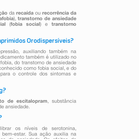
ção
da
recaída
ou
recorrência da
afobia
),
transtorno de ansiedade
al
(
fobia social
) e
transtorno
primidos Orodispersíveis?
pressão, auxiliando também na
edicamento também é utilizado no
fobia, do transtorno de ansiedade
 conhecido como fobia social, e do
o para o controle dos sintomas e
mg?
to de escitalopram
, substância
 de ansiedade.
?
brar os níveis de serotonina,
 bem-estar. Sua ação auxilia na