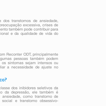
 dos transtornos de ansiedade,
preocupação excessiva, crises de
mento também pode contribuir para
ional e da qualidade de vida do
com Reconter ODT, principalmente
 Algumas pessoas também podem
 os sintomas sejam intensos ou
liar a necessidade de ajuste no
ico?
asse dos inibidores seletivos da
nto da depressão, ele também é
e ansiedade, como transtorno de
 social e transtorno obsessivo-