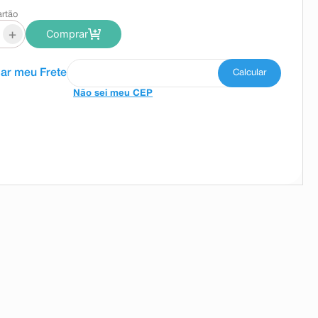
artão
+
Comprar
Não sei meu CEP