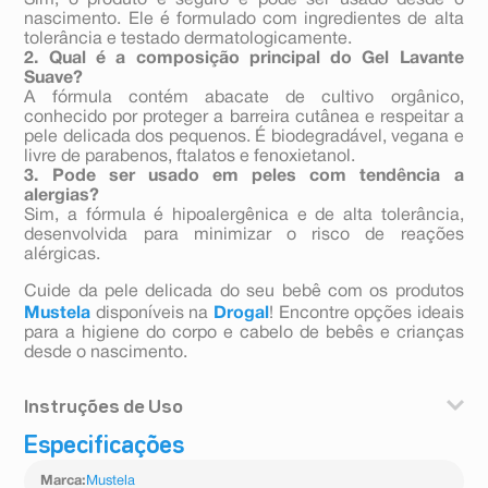
Sim, o produto é seguro e pode ser usado desde o
nascimento. Ele é formulado com ingredientes de alta
tolerância e testado dermatologicamente.
2. Qual é a composição principal do Gel Lavante
Suave?
A fórmula contém abacate de cultivo orgânico,
conhecido por proteger a barreira cutânea e respeitar a
pele delicada dos pequenos. É biodegradável, vegana e
livre de parabenos, ftalatos e fenoxietanol.
3. Pode ser usado em peles com tendência a
alergias?
Sim, a fórmula é hipoalergênica e de alta tolerância,
desenvolvida para minimizar o risco de reações
alérgicas.
Cuide da pele delicada do seu bebê com os produtos
Mustela
disponíveis na
Drogal
! Encontre opções ideais
para a higiene do corpo e cabelo de bebês e crianças
desde o nascimento.
Instruções de Uso
Especificações
1. Corte a ponta do refil com cuidado.
2. Transfira todo o conteúdo para o frasco vazio do
Marca
:
Mustela
produto.