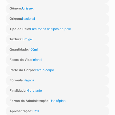
3. Rosqueie a tampa para fechar o frasco corretamente.
4. Pressione a válvula pump para aplicar o Gel Lavante
Gênero
:
Unissex
Suave na mão. Ensaboe delicadamente o corpo e o
couro cabeludo do bebê, e enxágue bem.
Origem
:
Nacional
5. Seque o bebê cuidadosamente com uma toalha
macia, sem esfregar. Certifique-se de secar bem as
Tipo de Pele
:
Para todos os tipos de pele
dobrinhas, como as da área da fralda, coxas, axilas e
pescoço.
Textura
:
Em gel
Quantidade
:
400ml
Fases da Vida
:
Infantil
Parte do Corpo
:
Para o corpo
Fórmula
:
Vegana
Finalidade
:
Hidratante
Forma de Administração
:
Uso tópico
Apresentação
:
Refil