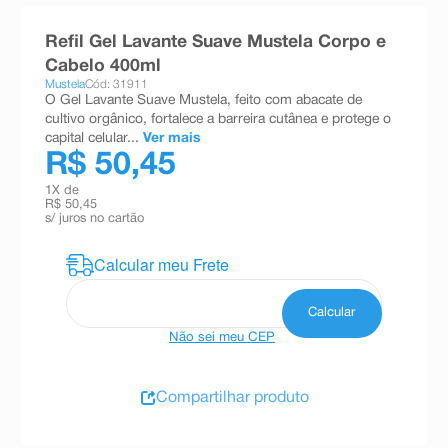
8
º
absorvente
Refil Gel Lavante Suave Mustela Corpo e
9
º
teste gravidez
Cabelo 400ml
Mustela
Cód: 31911
10
º
esmalte
O Gel Lavante Suave Mustela, feito com abacate de
cultivo orgânico, fortalece a barreira cutânea e protege o
capital celular...
Ver mais
R$ 50,45
1
X de
R$ 50,45
s/ juros no cartão
Não sei meu CEP
Compartilhar produto