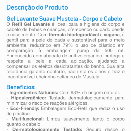
Descrição do Produto
Gel Lavante Suave Mustela - Corpo e Cabelo
O
Refil Gel Lavante
é ideal para a higiene do corpo e
cabelo de bebês e crianças, oferecendo cuidado desde
o nascimento. Com
fórmula biodegradável
e
vegana
, é
gentil para a pele delicada e sustentável para o meio
ambiente, reduzindo em 79% o uso de plástico em
comparação à embalagem pump de 500 ml.
Enriquecido com abacate de cultivo orgânico, protege e
respeita a pele a cada aplicação, ajudando a
compensar os efeitos desidratantes do banho. Sua alta
tolerância garante conforto, não irrita os olhos e traz o
inconfundível cheirinho delicado de Mustela.
Benefícios:
-
Ingredientes Naturais:
Com 93% de origem natural.
-
Hipoalergênico:
Testado dermatologicamente para
minimizar o risco de reações alérgicas.
-
Eco-Friendly:
Embalagem Eco-Refil que reduz o uso
de plástico.
-
Multifuncional:
Limpa suavemente tanto o corpo
quanto o cabelo.
-
Dermatologicamente Testado:
Seguro desde o