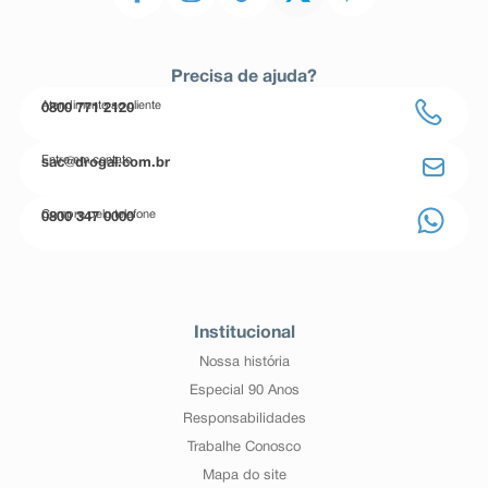
Precisa de ajuda?
Atendimento ao cliente
0800 771 2120
Entre em contato
sac@drogal.com.br
Compre pelo telefone
0800 347 0000
Institucional
Nossa história
Especial 90 Anos
Responsabilidades
Trabalhe Conosco
Mapa do site