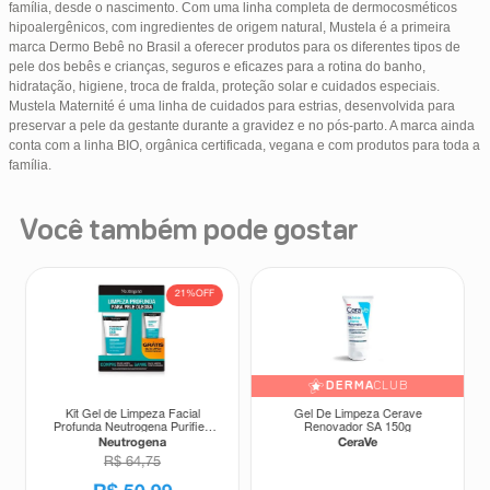
Você também pode gostar
21%
OFF
DERMA
CLUB
Kit Gel de Limpeza Facial
Gel De Limpeza Cerave
Profunda Neutrogena Purified
Renovador SA 150g
Skin 150g + Gel de Limpeza
Neutrogena
CeraVe
Facial Purified Skin 60g
R$
64
,
75