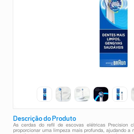
9
º
absorvente
10
º
shampoo
Descrição do Produto
As cerdas do refil de escovas elétricas Precision
proporcionar uma limpeza mais profunda, ajudando a