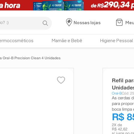
:)
Meu
Nossas lojas
ermocosméticos
Mamãe e Bebê
Higiene Pessoal
ca Oral-B Precision Clean 4 Unidades
Refil pa
Unidade
Oral-B
Cód: 2
As cerdas d
para propor
boca limpa 
R$ 8
2
X de
R$ 42,62
s/ juros no c