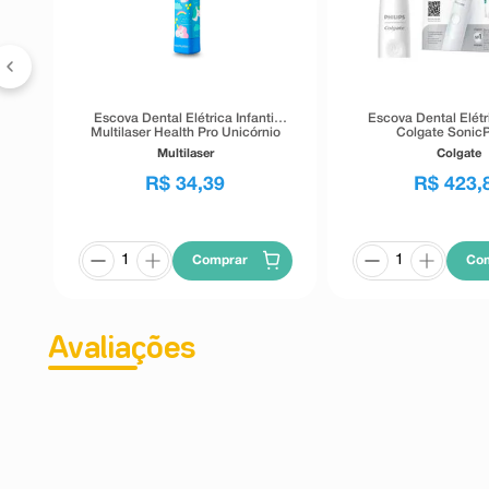
Escova Dental Elétrica Infantil
Escova Dental Elétr
Multilaser Health Pro Unicórnio
Colgate SonicP
HC081
Multilaser
Colgate
R$
34
,
39
R$
423
,
Comprar
Co
Avaliações