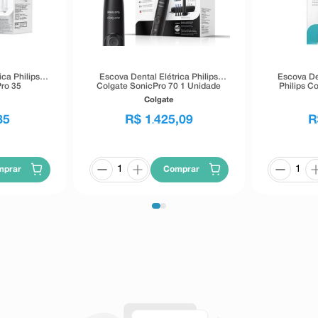
ica Philips
Escova Dental Elétrica Philips
Escova Den
ro 35
Colgate SonicPro 70 1 Unidade
Philips C
Seri
Colgate
85
R$
1
425
,
09
R
.
mprar
Comprar