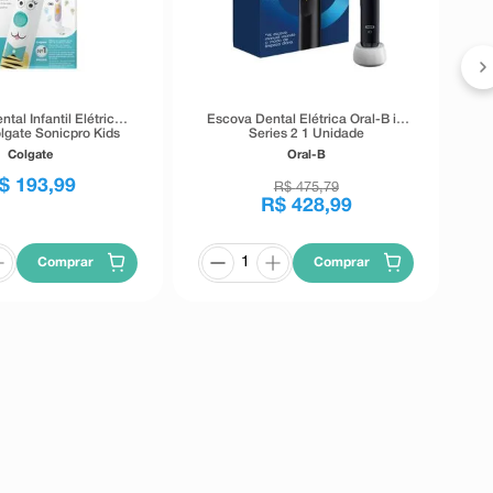
tal Infantil Elétrica
Escova Dental Elétrica Oral-B iO
olgate Sonicpro Kids
Series 2 1 Unidade
es 10 1 Unidade
Colgate
Oral-B
$
193
,
99
R$
475
,
79
R$
428
,
99
Comprar
Comprar