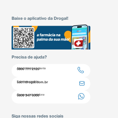
Baixe o aplicativo da Drogal!
Precisa de ajuda?
Atendimento ao cliente
0800 771 2120
Entre em contato
sac@drogal.com.br
Compre pelo telefone
0800 347 0000
Siga nossas redes sociais