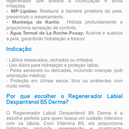
regenerador que acelera a cicatrização e alivia
irritações.
Restaura a barreira protetora da pele,
- MP-Lipides:
prevenindo o ressecamento.
Hidrata profundamente e
- Manteiga de Karité:
proporciona sensação de conforto.
Acalma e suaviza
- Água Termal de La Roche-Posay:
a pele, garantindo hidratação e frescor.
Indicação:
- Lábios ressecados, rachados ou irritados.
- Uso diário para hidratação e proteção labial.
- Peles sensíveis ou delicadas, incluindo crianças (sob
orientação médica).
- Proteção em climas secos, frios ou ambientes com
muito vento.
Por que escolher o Regenerador Labial
Dexpantenol B5 Derma?
O Regenerador Labial Dexpantenol B5 Derma é a
escolha perfeita para quem busca um cuidado intensivo
com os lábios. Com Vitamina B5, ele proporciona
hidratação profunda, regeneração e cicatrização