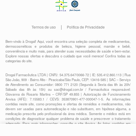
Termos de uso
Política de Privacidade
Bem-vindo à Drogal! Aqui, você encontra uma seleção completa de
medicamentos
,
dermocosméticos e produtos de beleza
,
higiene pessoal
,
mamãe e bebê
,
conveniência
e muito mais, para atender suas necessidades de saúde e bem-estar.
Explore nossas ofertas e descubra o cuidado que você merece!
Confira todas as
categorias do site.
Drogal Farmacêutica LTDA | CNPJ: 54.375.647/0066-72 | IE: 535.412.860.113 | Rua
São João, 909 - Bairro Alto - Piracicaba/São Paulo, CEP: 13416-585 | SAC – Serviço
de Atendimento ao Consumidor: 0800 771 2120 (Segunda à Sexta das 8h às 20h/
Sábado das 8h às 15h) ou
sac@drogal.com.br
/ Farmacêutica responsável:
Giovanna do Rosario Martins – CRF/SP 49.855 | Autorização de Funcionamento
Anvisa (AFE): 7.15583.1 / CEVS: 353870901-477-000047-1-5. As informações
contidas neste site, como promoções e ofertas de remédios e medicamentos, não
devem ser usadas para automedicação e não substituem, em hipótese alguma, a
medicação prescrita pelo profissional da área médica. Somente o médico está em
condições de diagnosticar qualquer problema de saúde e prescrever o tratamento
adequado. Para mais informações, consulte o site Anvisa. As fotos contidas em
nosso site são meramente ilustrativas. Promoções e preços são válidos apenas
para compras on-line, caso haja disponibilidade e estão sujeitos a alterações no