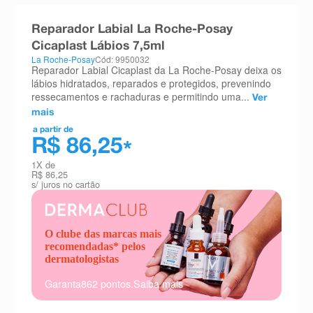
8
º
teste gravidez
Reparador Labial La Roche-Posay
9
º
absorvente
Cicaplast Lábios 7,5ml
La Roche-Posay
Cód: 9950032
10
º
shampoo
Reparador Labial Cicaplast da La Roche-Posay deixa os
lábios hidratados, reparados e protegidos, prevenindo
ressecamentos e rachaduras e permitindo uma...
Ver
mais
a partir de
R$ 86,25
*
1
X de
R$ 86,25
s/ juros no cartão
O clube das marcas mais
recomendadas* pelos
dermatologistas
Garanta
862
pontos.
Saiba mais