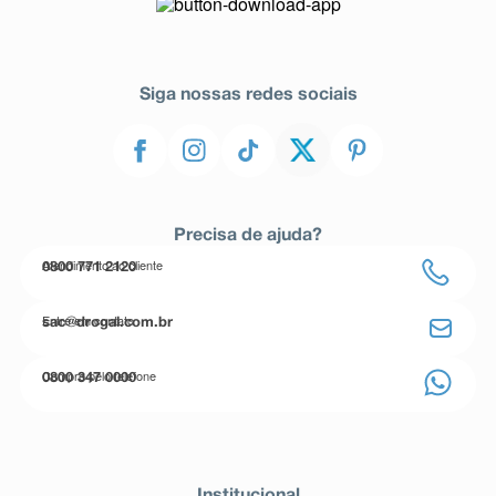
Siga nossas redes sociais
Precisa de ajuda?
Atendimento ao cliente
0800 771 2120
Entre em contato
sac@drogal.com.br
Compre pelo telefone
0800 347 0000