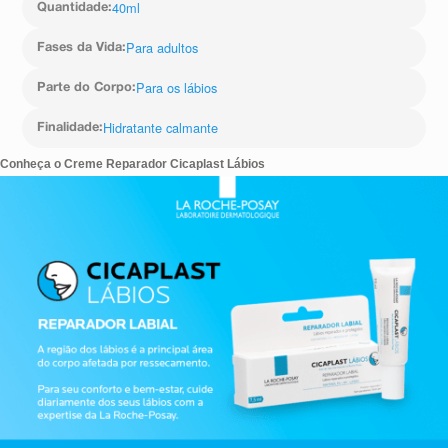
40ml
Quantidade
:
Para adultos
Fases da Vida
:
Para os lábios
Parte do Corpo
:
Hidratante calmante
Finalidade
: