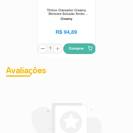
Tônico Clareador Creamy
Skincare Solução Ácido
Tranexâmico 90ml
Creamy
R$
94
,
89
Comprar
Avaliações