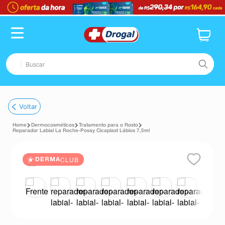
Buscar
TERMOS MAIS BUSCADOS
Voltar
1
º
fralda
Dermocosméticos
Tratamento para o Rosto
2
º
dipirona
Reparador Labial La Roche-Posay Cicaplast Lábios 7,5ml
3
º
lenço umedecido
CLUB
DERMA
4
º
tadalafila
5
º
minoxidil
6
º
desodorante
7
º
esmalte