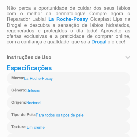
Não perca a oportunidade de cuidar dos seus lábios
com o melhor da dermatologia! Compre agora o
Reparador Labial
Cicaplast Lips na
La Roche-Posay
Drogal e descubra a sensação de lábios hidratados,
regenerados e protegidos o dia todo! Aproveite as
ofertas exclusivas e a praticidade de comprar online,
com a confiança e qualidade que só a
oferece!
Drogal
Instruções de Uso
Aplique o reparador Labial La Roche-Posay Cicaplast
Especificações
Lips diretamente nos lábios sempre que sentir
necessidade de hidratação ou proteção.
La Roche-Posay
Marca
:
Pode ser usado diariamente, quantas vezes forem
necessárias.
Unissex
Gênero
:
Para um cuidado intensivo, aplique antes de dormir,
permitindo que atue durante a noite.
Nacional
Origem
:
Pode ser usado por cima do batom ou gloss, garantindo
lábios hidratados e protegidos com um toque de cor.
Para todos os tipos de pele
Tipo de Pele
:
Em creme
Textura
: