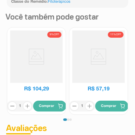
Classe do Remédio
:
Fitoterápicos
Você também pode gostar
9%
OFF
11%
OFF
Sédatif PC 60 Comprimidos
Ansiodoron Weleda 40
Comprimidos
Sedatif
Ansiodoron
R$
114
,
46
R$
64
,
27
R$
104
,
29
R$
57
,
19
Comprar
Comprar
Avaliações