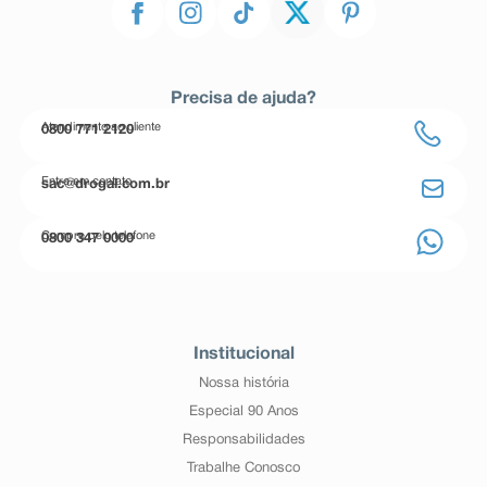
Precisa de ajuda?
Atendimento ao cliente
0800 771 2120
Entre em contato
sac@drogal.com.br
Compre pelo telefone
0800 347 0000
Institucional
Nossa história
Especial 90 Anos
Responsabilidades
Trabalhe Conosco