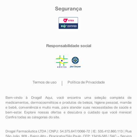
Segurança
Responsabilidade social
Termos de uso
Política de Privacidade
Bem-vindo à Drogal! Aqui, você encontra uma seleção completa de
medicamentos
,
dermocosméticos e produtos de beleza
,
higiene pessoal
,
mamãe
e bebê
,
conveniência
e muito mais, para atender suas necessidades de saúde e
bem-estar. Explore nossas ofertas e descubra o cuidado que você merece!
Confira todas as categorias do site.
Drogal Farmacêutica LTDA | CNPJ: 54.375.647/0066-72 | IE: 535.412.860.113 | Rua
São João, 909 - Bairro Alto - Piracicaba/São Paulo, CEP: 13416-585 | SAC – Serviço