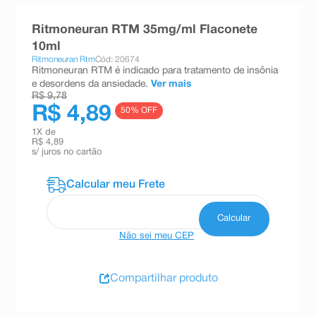
8
º
teste gravidez
Ritmoneuran RTM 35mg/ml Flaconete
9
º
esmalte
10ml
Ritmoneuran Rtm
Cód: 20674
10
º
absorvente
Ritmoneuran RTM é indicado para tratamento de insônia
e desordens da ansiedade.
Ver mais
R$ 9,78
R$ 4,89
50
% OFF
1
X de
R$ 4,89
s/ juros no cartão
Não sei meu CEP
Compartilhar produto