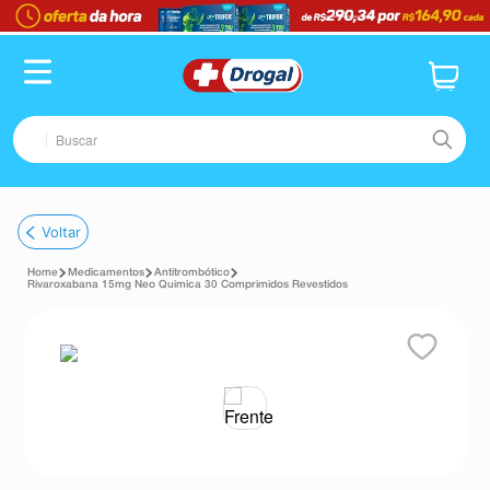
Buscar
TERMOS MAIS BUSCADOS
Voltar
1
º
fralda
Medicamentos
Antitrombótico
2
º
dipirona
Rivaroxabana 15mg Neo Quimica 30 Comprimidos Revestidos
3
º
lenço umedecido
4
º
tadalafila
5
º
minoxidil
6
º
desodorante
7
º
esmalte