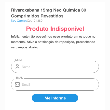
8
º
teste gravidez
Rivaroxabana 15mg Neo Quimica 30
9
º
absorvente
Comprimidos Revestidos
Neo Química
Cód: 24380
10
º
shampoo