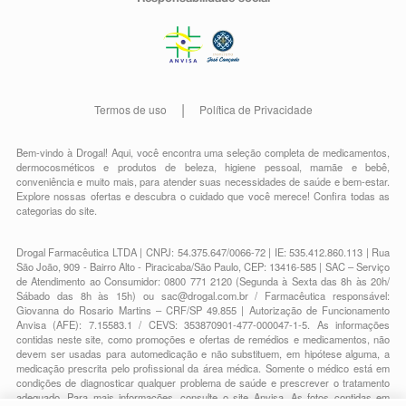
Termos de uso
Política de Privacidade
Bem-vindo à Drogal! Aqui, você encontra uma seleção completa de
medicamentos
,
dermocosméticos e produtos de beleza
,
higiene pessoal
,
mamãe e bebê
,
conveniência
e muito mais, para atender suas necessidades de saúde e bem-estar.
Explore nossas ofertas e descubra o cuidado que você merece!
Confira todas as
categorias do site.
Drogal Farmacêutica LTDA | CNPJ: 54.375.647/0066-72 | IE: 535.412.860.113 | Rua
São João, 909 - Bairro Alto - Piracicaba/São Paulo, CEP: 13416-585 | SAC – Serviço
de Atendimento ao Consumidor: 0800 771 2120 (Segunda à Sexta das 8h às 20h/
Sábado das 8h às 15h) ou
sac@drogal.com.br
/ Farmacêutica responsável:
Giovanna do Rosario Martins – CRF/SP 49.855 | Autorização de Funcionamento
Anvisa (AFE): 7.15583.1 / CEVS: 353870901-477-000047-1-5. As informações
contidas neste site, como promoções e ofertas de remédios e medicamentos, não
devem ser usadas para automedicação e não substituem, em hipótese alguma, a
medicação prescrita pelo profissional da área médica. Somente o médico está em
condições de diagnosticar qualquer problema de saúde e prescrever o tratamento
adequado. Para mais informações, consulte o site Anvisa. As fotos contidas em