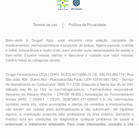
Termos de uso
Política de Privacidade
Bem-vindo à Drogal! Aqui, você encontra uma seleção completa de
medicamentos
,
dermocosméticos e produtos de beleza
,
higiene pessoal
,
mamãe
e bebê
,
conveniência
e muito mais, para atender suas necessidades de saúde e
bem-estar. Explore nossas ofertas e descubra o cuidado que você merece!
Confira todas as categorias do site.
Drogal Farmacêutica LTDA | CNPJ: 54.375.647/0066-72 | IE: 535.412.860.113 | Rua
São João, 909 - Bairro Alto - Piracicaba/São Paulo, CEP: 13416-585 | SAC – Serviço
de Atendimento ao Consumidor: 0800 771 2120 (Segunda à Sexta das 8h às 20h/
Sábado das 8h às 15h) ou
sac@drogal.com.br
/ Farmacêutica responsável:
Giovanna do Rosario Martins – CRF/SP 49.855 | Autorização de Funcionamento
Anvisa (AFE): 7.15583.1 / CEVS: 353870901-477-000047-1-5. As informações
contidas neste site, como promoções e ofertas de remédios e medicamentos,
não devem ser usadas para automedicação e não substituem, em hipótese
alguma, a medicação prescrita pelo profissional da área médica. Somente o
médico está em condições de diagnosticar qualquer problema de saúde e
prescrever o tratamento adequado. Para mais informações, consulte o site
Anvisa. As fotos contidas em nosso site são meramente ilustrativas. Promoções e
preços são válidos apenas para compras on-line, caso haja disponibilidade e
R$ 73,85