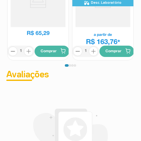
Desc. Laboratório
Clenil A 400mcg/ml Suspensão
Flixotide 50mcg Spray
para Nebulização 10
Suspensão Aerosol 120 Doses
Flaconetes 2ml
Clenil
Flixotide
R$
94
,
35
R$
65
,
29
a partir de
R$ 163,76
*
Comprar
Comprar
Avaliações