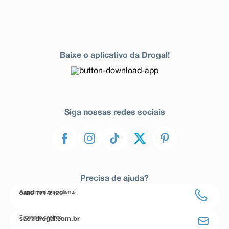
Baixe o aplicativo da Drogal!
Siga nossas redes sociais
Precisa de ajuda?
Atendimento ao cliente
0800 771 2120
Entre em contato
sac@drogal.com.br