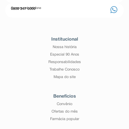
Compre pelo telefone
0800 347 0000
Institucional
Nossa história
Especial 90 Anos
Responsabilidades
Trabalhe Conosco
Mapa do site
Benefícios
Convênio
Ofertas do mês
Farmácia popular