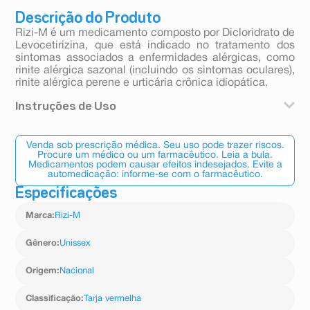
Descrição do Produto
Rizi-M é um medicamento composto por Dicloridrato de
Levocetirizina, que está indicado no tratamento dos
sintomas associados a enfermidades alérgicas, como
rinite alérgica sazonal (incluindo os sintomas oculares),
rinite alérgica perene e urticária crônica idiopática.
Instruções de Uso
Uso em Adultos e Adolescentes a partir de 12 anos: a
dose diária recomendada é de 5 mg (1 comprimido ou
Venda sob prescrição médica. Seu uso pode trazer riscos.
20 gotas), por via oral, a cada 24 horas (1 vez ao dia).
Procure um médico ou um farmacêutico. Leia a bula.
Medicamentos podem causar efeitos indesejados. Evite a
Crianças de 6 a 12 anos: a dose diária recomendada é
automedicação: informe-se com o farmacêutico.
de 5 mg (1 comprimido ou 20 gotas), por via oral, a cada
Especificações
24 horas (1 vez ao dia).
Marca
:
Rizi-M
Gênero
:
Unissex
Origem
:
Nacional
Classificação
:
Tarja vermelha