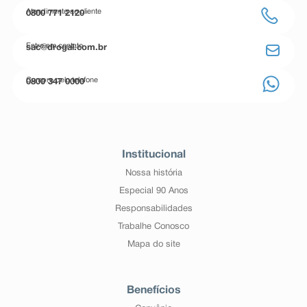
Atendimento ao cliente
0800 771 2120
Entre em contato
sac@drogal.com.br
Compre pelo telefone
0800 347 0000
Institucional
Nossa história
Especial 90 Anos
Responsabilidades
Trabalhe Conosco
Mapa do site
Benefícios