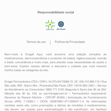
Responsabilidade social
Termos de uso
Política de Privacidade
Bem-vindo à Drogal! Aqui, você encontra uma seleção completa de
medicamentos
,
dermocosméticos e produtos de beleza
,
higiene pessoal
,
mamãe
e bebê
,
conveniência
e muito mais, para atender suas necessidades de saúde e
bem-estar. Explore nossas ofertas e descubra o cuidado que você merece!
Confira todas as categorias do site.
Drogal Farmacêutica LTDA | CNPJ: 54.375.647/0066-72 | IE: 535.412.860.113 | Rua
São João, 909 - Bairro Alto - Piracicaba/São Paulo, CEP: 13416-585 | SAC – Serviço
de Atendimento ao Consumidor: 0800 771 2120 (Segunda à Sexta das 8h às 20h/
Sábado das 8h às 15h) ou
sac@drogal.com.br
/ Farmacêutica responsável:
Giovanna do Rosario Martins – CRF/SP 49.855 | Autorização de Funcionamento
Anvisa (AFE): 7.15583.1 / CEVS: 353870901-477-000047-1-5. As informações
contidas neste site, como promoções e ofertas de remédios e medicamentos,
não devem ser usadas para automedicação e não substituem, em hipótese