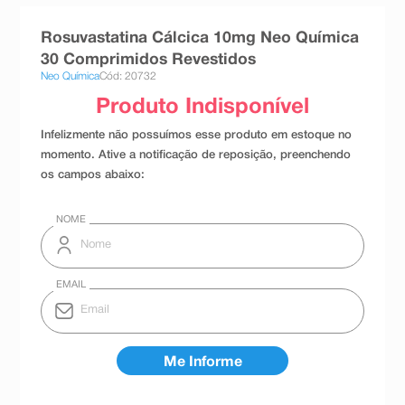
8
º
teste gravidez
Rosuvastatina Cálcica 10mg Neo Química
9
º
esmalte
30 Comprimidos Revestidos
Neo Química
Cód: 20732
10
º
absorvente