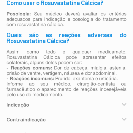
Como usar o Rosuvastatina Cálcica?
Posologia:
Seu médico deverá avaliar os critérios
adequados para indicação e posologia do tratamento
com rosuvastatina cálcica.
Quais são as reações adversas do
Rosuvastatina Cálcica?
Assim como todo e qualquer medicameto,
Rosuvastatina Cálcica pode apresentar efeitos
colaterais, alguns deles podem ser:
- Reações comuns:
Dor de cabeça, mialgia, astenia,
prisão de ventre, vertigem, náusea e dor abdominal.
- Reações incomuns:
Prurido, exantema e urticária.
Informe ao seu médico, cirurgião-dentista ou
farmacêutico o aparecimento de reações indesejáveis
pelo uso do medicamento.
Indicação
A rosuvastatina cálcica deve ser usada como auxiliar à
Contraindicação
dieta quando a resposta à dieta e aos exercícios é
inadequada. Em pacientes adultos com
Você não deve utilizar rosuvastatina cálcica se for
hipercolesterolemia (nível elevado de colesterol no