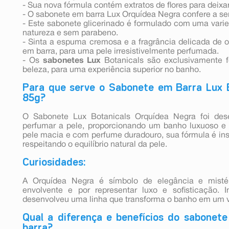
- Sua nova fórmula contém extratos de flores para deixar
- O sabonete em barra Lux Orquídea Negra confere a s
- Este sabonete glicerinado é formulado com uma varie
natureza e sem parabeno.
- Sinta a espuma cremosa e a fragrância delicada de 
em barra, para uma pele irresistivelmente perfumada.
- Os
sabonetes Lux
Botanicals são exclusivamente 
beleza, para uma experiência superior no banho.
Para que serve o Sabonete em Barra Lux 
85g?
O Sabonete Lux Botanicals Orquídea Negra foi desen
perfumar a pele, proporcionando um banho luxuoso e 
pele macia e com perfume duradouro, sua fórmula é ins
respeitando o equilíbrio natural da pele.
Curiosidades:
A Orquídea Negra é símbolo de elegância e misté
envolvente e por representar luxo e sofisticação. I
desenvolveu uma linha que transforma o banho em um ve
Qual a diferença e benefícios do sabonete
barra?