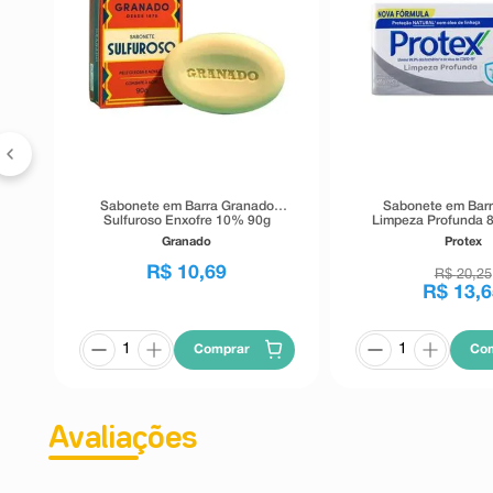
rno
g
Sabonete em Barra Granado
Sabonete em Barr
Sulfuroso Enxofre 10% 90g
Limpeza Profunda 
Pague Men
Granado
Protex
R$
10
,
69
R$
20
,
25
R$
13
,
6
Comprar
Co
Avaliações