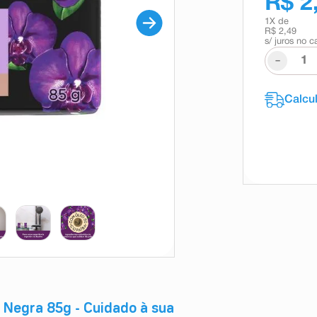
R$ 2
1
X de
R$ 2,49
s/ juros no c
-
 Negra 85g - Cuidado à sua