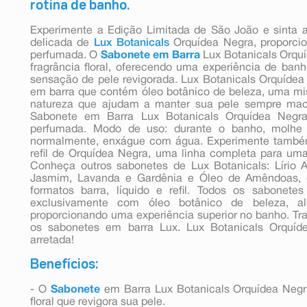
rotina de banho.
Experimente a Edição Limitada de São João e sinta 
delicada de
Lux Botanicals
Orquídea Negra, proporcio
perfumada. O
Sabonete em Barra
Lux Botanicals Orqu
fragrância floral, oferecendo uma experiência de ban
sensação de pele revigorada. Lux Botanicals Orquídea
em barra que contém óleo botânico de beleza, uma mis
natureza que ajudam a manter sua pele sempre maci
Sabonete em Barra Lux Botanicals Orquídea Negra
perfumada. Modo de uso: durante o banho, molhe
normalmente, enxágue com água. Experimente também
refil de Orquídea Negra, uma linha completa para um
Conheça outros sabonetes de Lux Botanicals: Lírio 
Jasmim, Lavanda e Gardênia e Óleo de Amêndoas, 
formatos barra, líquido e refil. Todos os sabonete
exclusivamente com óleo botânico de beleza, a
proporcionando uma experiência superior no banho. Tr
os sabonetes em barra Lux. Lux Botanicals Orquíd
arretada!
Benefícios:
- O
Sabonete
em Barra Lux Botanicals Orquídea Negr
floral que revigora sua pele.