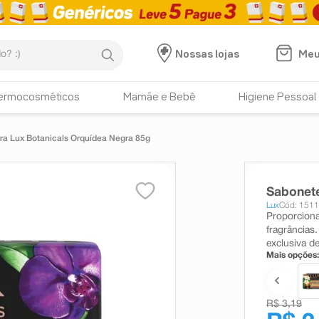
:)
Meu
Nossas lojas
ermocosméticos
Mamãe e Bebê
Higiene Pessoal
ra Lux Botanicals Orquídea Negra 85g
Sabonete
Lux
Cód: 151
Proporciona
fragrâncias
exclusiva d
Mais opções:
R$ 3,19