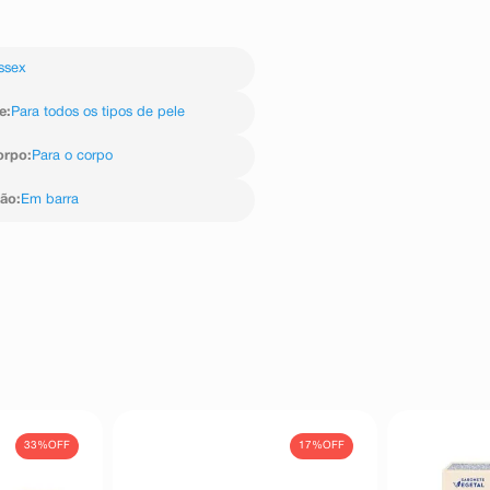
ssex
e
:
Para todos os tipos de pele
orpo
:
Para o corpo
ção
:
Em barra
33%
OFF
17%
OFF