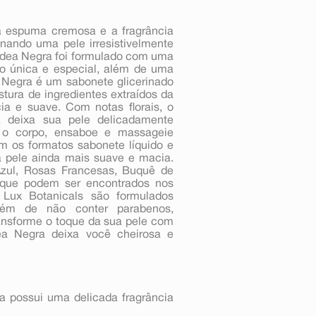
a espuma cremosa e a fragrância
nando uma pele irresistivelmente
ídea Negra foi formulado com uma
ho única e especial, além de uma
 Negra é um sabonete glicerinado
tura de ingredientes extraídos da
a e suave. Com notas florais, o
 deixa sua pele delicadamente
 o corpo, ensaboe e massageie
 os formatos sabonete líquido e
a pele ainda mais suave e macia.
Azul, Rosas Francesas, Buquê de
que podem ser encontrados nos
s Lux Botanicals são formulados
lém de não conter parabenos,
ansforme o toque da sua pele com
ea Negra deixa você cheirosa e
a possui uma delicada fragrância