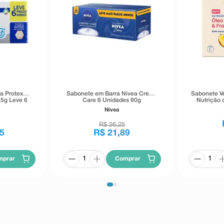
a Protex
Sabonete em Barra Nivea Creme
Sabonete V
85g Leve 6
Care 6 Unidades 90g
Nutrição 
os
Jojoba
Nivea
R$
26
,
25
5
R$
21
,
89
mprar
Comprar