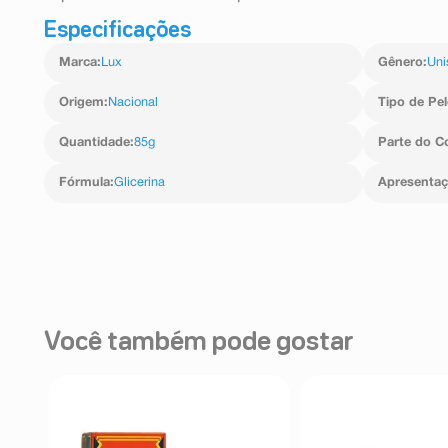
Especificações
Marca
:
Lux
Gênero
:
Uni
Origem
:
Nacional
Tipo de Pel
Quantidade
:
85g
Parte do C
Fórmula
:
Glicerina
Apresenta
Você também pode gostar
FF