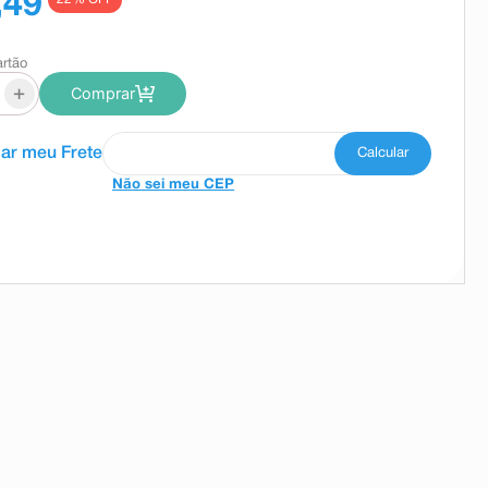
,49
artão
+
Comprar
Não sei meu CEP