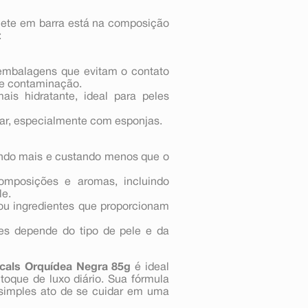
onete em barra está na composição
:
 embalagens que evitam o contato
 de contaminação.
is hidratante, ideal para peles
sar, especialmente com esponjas.
ando mais e custando menos que o
composições e aromas, incluindo
le.
 ou ingredientes que proporcionam
les depende do tipo de pele e da
cals Orquídea Negra 85g
é ideal
oque de luxo diário. Sua fórmula
 simples ato de se cuidar em uma