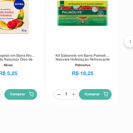
G
egetal em Barra Nivea
Kit Sabonete em Barra Palmolive
da Natureza Óleo de
Naturals Hidratação Refrescante
 e Franboesa 80g
Melancia & Lichia 6 Unidades de
Nivea
Palmolive
85g Cada
R$
5
,
25
R$
18
,
25
Comprar
Comprar