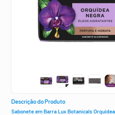
9
º
absorvente
10
º
shampoo
Descrição do Produto
Sabonete em Barra Lux Botanicals Orquídea