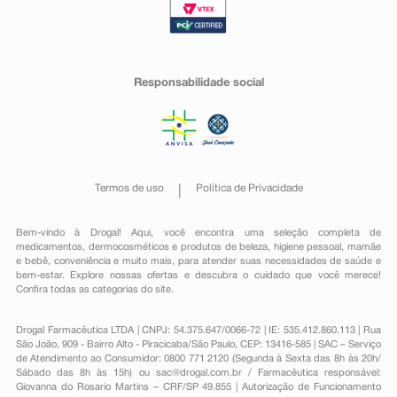
Responsabilidade social
Termos de uso
Política de Privacidade
Bem-vindo à Drogal! Aqui, você encontra uma seleção completa de
medicamentos
,
dermocosméticos e produtos de beleza
,
higiene pessoal
,
mamãe
e bebê
,
conveniência
e muito mais, para atender suas necessidades de saúde e
bem-estar. Explore nossas ofertas e descubra o cuidado que você merece!
Confira todas as categorias do site.
Drogal Farmacêutica LTDA | CNPJ: 54.375.647/0066-72 | IE: 535.412.860.113 | Rua
São João, 909 - Bairro Alto - Piracicaba/São Paulo, CEP: 13416-585 | SAC – Serviço
de Atendimento ao Consumidor: 0800 771 2120 (Segunda à Sexta das 8h às 20h/
Sábado das 8h às 15h) ou
sac@drogal.com.br
/ Farmacêutica responsável:
Giovanna do Rosario Martins – CRF/SP 49.855 | Autorização de Funcionamento