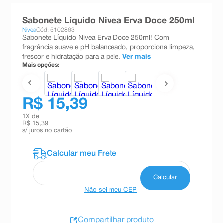
8
º
esmalte
Sabonete Líquido Nivea Erva Doce 250ml
9
º
absorvente
Nivea
Cód: 5102863
Sabonete Líquido Nivea Erva Doce 250ml! Com
10
º
shampoo
fragrância suave e pH balanceado, proporciona limpeza,
frescor e hidratação para a pele.
Ver mais
Mais opções:
R$ 15,39
1
X de
R$ 15,39
s/ juros no cartão
Não sei meu CEP
Compartilhar produto