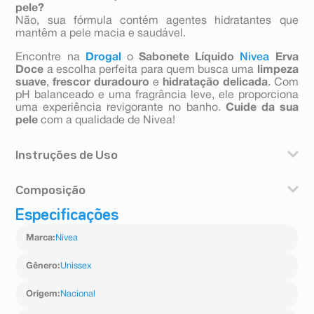
pele?
Não, sua fórmula contém agentes hidratantes que
mantêm a pele macia e saudável.
Encontre na
Drogal
o
Sabonete Líquido
Nivea
Erva
Doce
a escolha perfeita para quem busca uma
limpeza
suave
,
frescor duradouro
e
hidratação delicada
. Com
pH balanceado e uma fragrância leve, ele proporciona
uma experiência revigorante no banho.
Cuide da sua
pele
com a qualidade de Nivea!
Instruções de Uso
Como usar o Sabonete Líquido NIVEA Erva Doce?
Composição
Massageie suavemente na pele molhada até formar
uma espuma. Enxágue com água em abundância.
Especificações
Aqua; Sodium Laureth Sulfate; Cocamidopropyl
Uma unidade de embalagem contém 250ml
Betaine; Sodium Chloride; Glycerin; Propylene Glycol;
Marca
:
Nivea
Foeniculum Vulgare Fruit Extract; PEG-200
Hydrogenated Glyceryl Palmate; PEG-7 Glyceryl
Cocoate; PEG-40 Hydrogenated Castor Oil; Glycol
Gênero
:
Unissex
Distearate; Citric Acid; Laureth-10; Cocamide MEA;
Trisodium EDTA; Sodium Benzoate; Benzoic Acid;
Origem
:
Nacional
Linalool; Parfum