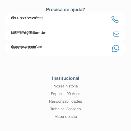
Precisa de ajuda?
Atendimento ao cliente
0800 771 2120
Entre em contato
sac@drogal.com.br
Compre pelo telefone
0800 347 0000
Institucional
Nossa história
Especial 90 Anos
Responsabilidades
Trabalhe Conosco
Mapa do site