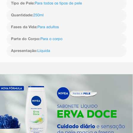
Tipo de Pele
:
Para todos os tipos de pele
Quantidade
:
250ml
Fases da Vida
:
Para adultos
Parte do Corpo
:
Para o corpo
Apresentação
:
Líquida