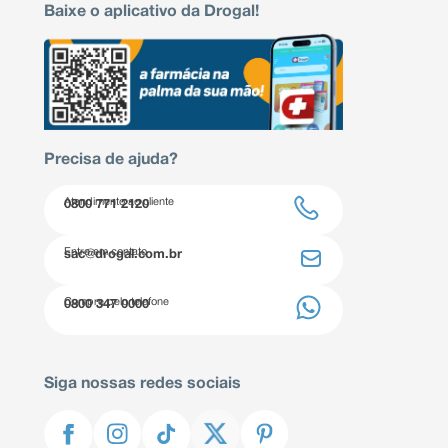
Baixe o aplicativo da Drogal!
Precisa de ajuda?
Atendimento ao cliente
0800 771 2120
Entre em contato
sac@drogal.com.br
Compre pelo telefone
0800 347 0000
Siga nossas redes sociais