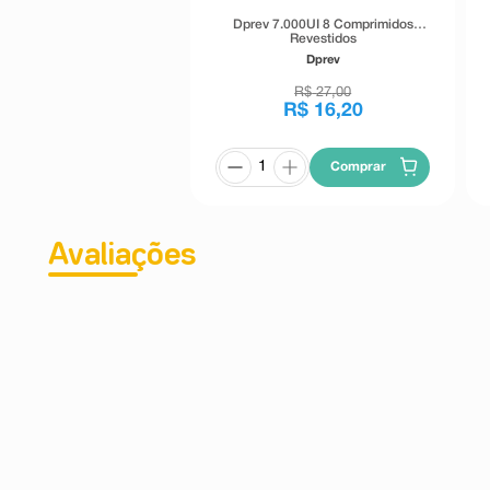
Dprev 7.000UI 8 Comprimidos
Revestidos
Dprev
R$
27
,
00
R$
16
,
20
Comprar
Avaliações