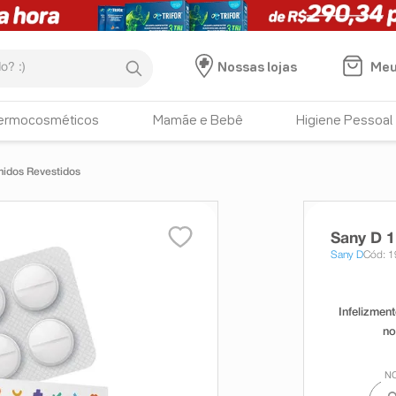
:)
Meu
Nossas lojas
ermocosméticos
Mamãe e Bebê
Higiene Pessoal
midos Revestidos
Sany D 1
Sany D
Cód: 