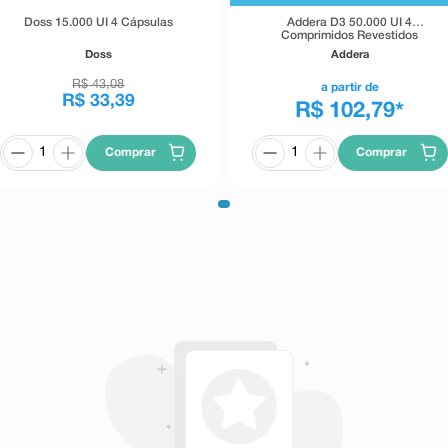
Doss 15.000 UI 4 Cápsulas
Addera D3 50.000 UI 4
Comprimidos Revestidos
Doss
Addera
R$
43
,
08
a partir de
R$
33
,
39
R$ 102,79
*
Comprar
Comprar