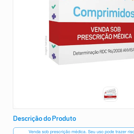
9
º
esmalte
10
º
absorvente
Descrição do Produto
Venda sob prescrição médica. Seu uso pode trazer ri