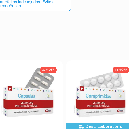
 efeitos indesejados. Evite a
armacêutico.
22%
OFF
18%
OFF
Desc. Laboratório