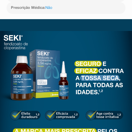
10 2,5 2,5 5
20 5 5 10
Prescrição Médica
:
Não
30 7,5 7,5 15
?40 10 10 20
Não utilizar mais que 60 mL de xarope por dia.
Siga corretamente o modo de usar. Em caso de dúvidas
sobre este medicamento, procure orientação do
farmacêutico. Não desaparecendo os sintomas,
procure orientação de seu médico ou cirurgião dentista.