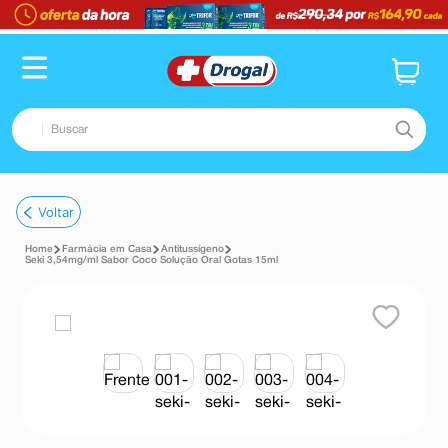
Buscar
TERMOS MAIS BUSCADOS
Voltar
1
º
fralda
Farmácia em Casa
Antitussígeno
2
º
pampers confort sec max
Seki 3,54mg/ml Sabor Coco Solução Oral Gotas 15ml
3
º
dipirona
4
º
lenço umedecido
5
º
tadalafila
6
º
minoxidil
7
º
desodorante