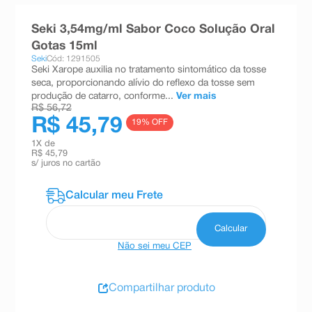
8
º
teste gravidez
Seki 3,54mg/ml Sabor Coco Solução Oral
9
º
esmalte
Gotas 15ml
Seki
Cód: 1291505
10
º
absorvente
Seki Xarope auxilia no tratamento sintomático da tosse
seca, proporcionando alívio do reflexo da tosse sem
produção de catarro, conforme...
Ver mais
R$ 56,72
R$ 45,79
19
% OFF
1
X de
R$ 45,79
s/ juros no cartão
Não sei meu CEP
Compartilhar produto