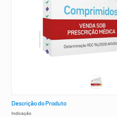
9
º
teste gravidez
10
º
esmalte
Descrição do Produto
Indicação