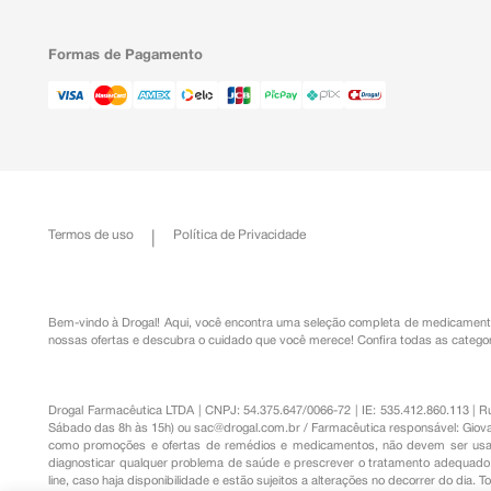
Formas de Pagamento
Termos de uso
Política de Privacidade
Bem-vindo à Drogal! Aqui, você encontra uma seleção completa de
medicament
nossas ofertas e descubra o cuidado que você merece!
Confira todas as categor
Drogal Farmacêutica LTDA | CNPJ: 54.375.647/0066-72 | IE: 535.412.860.113 | 
Sábado das 8h às 15h) ou
sac@drogal.com.br
/ Farmacêutica responsável: Giova
como promoções e ofertas de remédios e medicamentos, não devem ser usada
diagnosticar qualquer problema de saúde e prescrever o tratamento adequado. 
line, caso haja disponibilidade e estão sujeitos a alterações no decorrer do dia. 