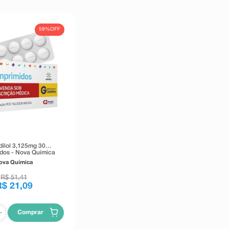
59%
OFF
dilol 3,125mg 30
dos - Nova Química
ova Química
R$
51
,
41
R$
21
,
09
Comprar