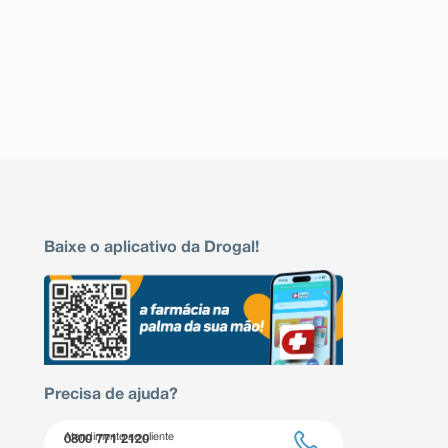
Baixe o aplicativo da Drogal!
Precisa de ajuda?
Atendimento ao cliente
0800 771 2120