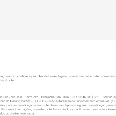
os
,
dermocosméticos e produtos de beleza
,
higiene pessoal
,
mamãe e bebê
,
conveniênc
ias do site.
Rua São João, 909 - Bairro Alto - Piracicaba/São Paulo, CEP: 13416-585 | SAC – Serviç
nna do Rosario Martins – CRF/SP 49.855 | Autorização de Funcionamento Anvisa (AFE): 7
s para automedicação e não substituem, em hipótese alguma, a medicação prescrit
Para mais informações, consulte o site Anvisa. As fotos contidas em nosso site são m
Todos os direitos reservados.