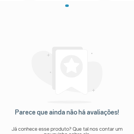
hepática (por exemplo, pacientes
r uma redução da dose.
: não é necessário ajuste de dose
os horários, as doses e a duração
eu médico.
o.
Parece que ainda não há avaliações!
Já conhece esse produto? Que tal nos contar um