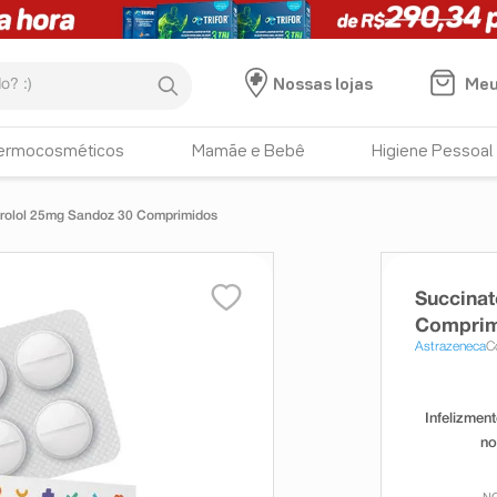
:)
Meu
Nossas lojas
ermocosméticos
Mamãe e Bebê
Higiene Pessoal
rolol 25mg Sandoz 30 Comprimidos
Succinat
Comprim
Astrazeneca
C