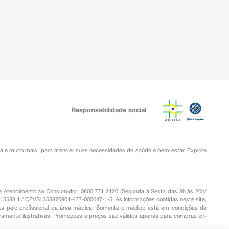
Responsabilidade social
ia
e muito mais, para atender suas necessidades de saúde e bem-estar. Explore
o de Atendimento ao Consumidor: 0800 771 2120 (Segunda à Sexta das 8h às 20h/
.15583.1 / CEVS: 353870901-477-000047-1-5. As informações contidas neste site,
a pelo profissional da área médica. Somente o médico está em condições de
eramente ilustrativas. Promoções e preços são válidos apenas para compras on-