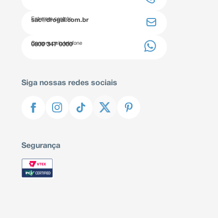
Entre em contato
sac@drogal.com.br
Compre pelo telefone
0800 347 0000
Siga nossas redes sociais
Segurança