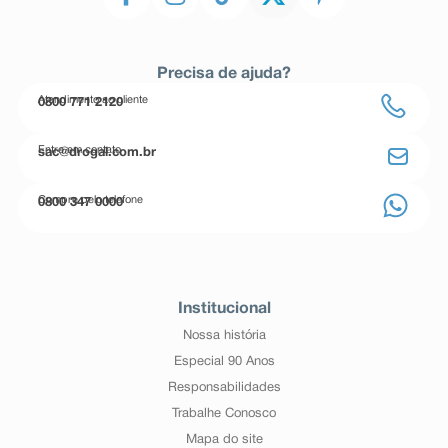
Precisa de ajuda?
Atendimento ao cliente
0800 771 2120
Entre em contato
sac@drogal.com.br
Compre pelo telefone
0800 347 0000
Institucional
Nossa história
Especial 90 Anos
Responsabilidades
Trabalhe Conosco
Mapa do site