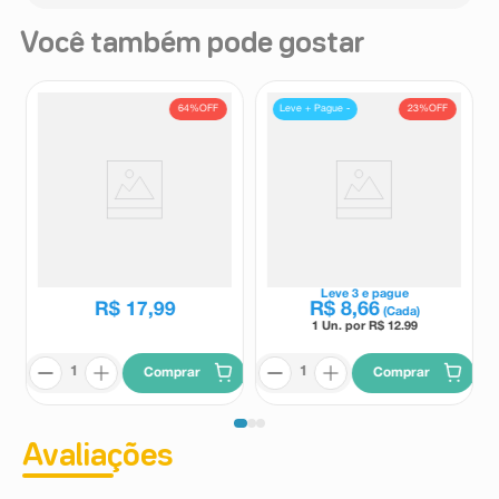
Você também pode gostar
64%
OFF
23%
OFF
Leve + Pague -
Suplemento Alimentar Re-
Suplemento Alimentar de
Hidraben Sabor Laranja 4
Eletrólitos SoroX Sabor
Sachês
Abacaxi com Hortelã 550ml
Re-Hidraben
Sorox
R$
49
,
90
Leve
3
e pague
R$
17
,
99
R$
8
,
66
(Cada)
1 Un. por R$
12.99
Comprar
Comprar
Avaliações