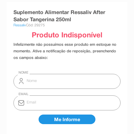
8
º
esmalte
Suplemento Alimentar Ressaliv After
9
º
absorvente
Sabor Tangerina 250ml
Ressaliv
Cód: 29275
10
º
shampoo