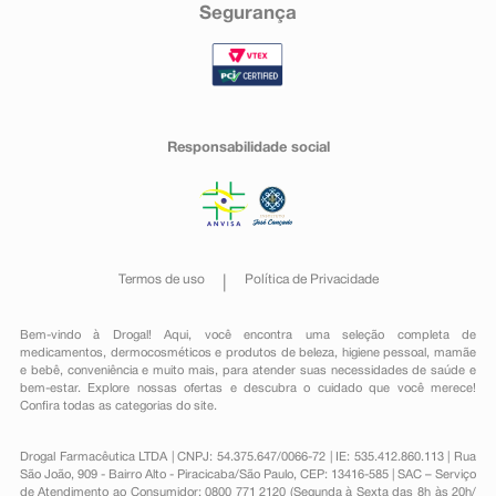
Segurança
Responsabilidade social
Termos de uso
Política de Privacidade
Bem-vindo à Drogal! Aqui, você encontra uma seleção completa de
medicamentos
,
dermocosméticos e produtos de beleza
,
higiene pessoal
,
mamãe
e bebê
,
conveniência
e muito mais, para atender suas necessidades de saúde e
bem-estar. Explore nossas ofertas e descubra o cuidado que você merece!
Confira todas as categorias do site.
Drogal Farmacêutica LTDA | CNPJ: 54.375.647/0066-72 | IE: 535.412.860.113 | Rua
São João, 909 - Bairro Alto - Piracicaba/São Paulo, CEP: 13416-585 | SAC – Serviço
de Atendimento ao Consumidor: 0800 771 2120 (Segunda à Sexta das 8h às 20h/