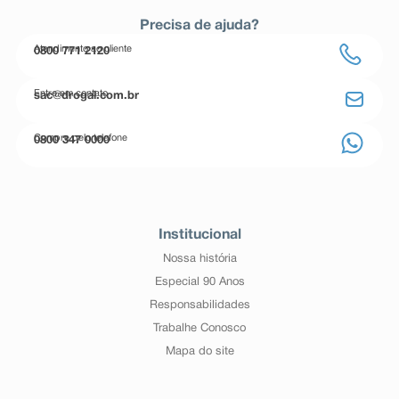
Precisa de ajuda?
Atendimento ao cliente
0800 771 2120
Entre em contato
sac@drogal.com.br
Compre pelo telefone
0800 347 0000
Institucional
Nossa história
Especial 90 Anos
Responsabilidades
Trabalhe Conosco
Mapa do site