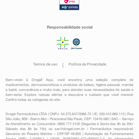
Responsabilidade social
Termos de uso
Política de Privacidade
Bem-vindo à Drogal! Aqui, você encontra uma seleção completa de
medicamentos
,
dermocosméticos e produtos de beleza
,
higiene pessoal
,
mamãe
e bebê
,
conveniência
e muito mais, para atender suas necessidades de saúde e
bem-estar. Explore nossas ofertas e descubra o cuidado que você merece!
Confira todas as categorias do site.
Drogal Farmacêutica LTDA | CNPJ: 54.375.647/0066-72 | IE: 535.412.860.113 | Rua
São João, 909 - Bairro Alto - Piracicaba/São Paulo, CEP: 13416-585 | SAC – Serviço
de Atendimento ao Consumidor: 0800 771 2120 (Segunda à Sexta das 8h às 20h/
Sábado das 8h às 15h) ou
sac@drogal.com.br
/ Farmacêutica responsável:
Giovanna do Rosario Martins – CRF/SP 49.855 | Autorização de Funcionamento