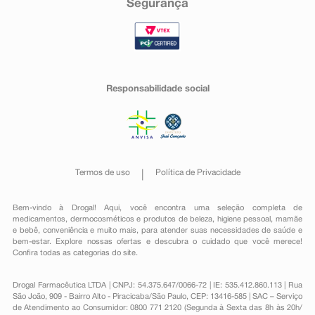
Segurança
Responsabilidade social
Termos de uso
Política de Privacidade
Bem-vindo à Drogal! Aqui, você encontra uma seleção completa de
medicamentos
,
dermocosméticos e produtos de beleza
,
higiene pessoal
,
mamãe
e bebê
,
conveniência
e muito mais, para atender suas necessidades de saúde e
bem-estar. Explore nossas ofertas e descubra o cuidado que você merece!
Confira todas as categorias do site.
Drogal Farmacêutica LTDA | CNPJ: 54.375.647/0066-72 | IE: 535.412.860.113 | Rua
São João, 909 - Bairro Alto - Piracicaba/São Paulo, CEP: 13416-585 | SAC – Serviço
de Atendimento ao Consumidor: 0800 771 2120 (Segunda à Sexta das 8h às 20h/