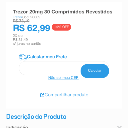
8
º
teste gravidez
Trezor 20mg 30 Comprimidos Revestidos
9
º
absorvente
Trezor
Cód: 20009
R$ 73,19
10
º
shampoo
R$ 62,99
14
% OFF
2
X de
R$ 31,49
s/ juros no cartão
Não sei meu CEP
Compartilhar produto
Descrição do Produto
Indicação