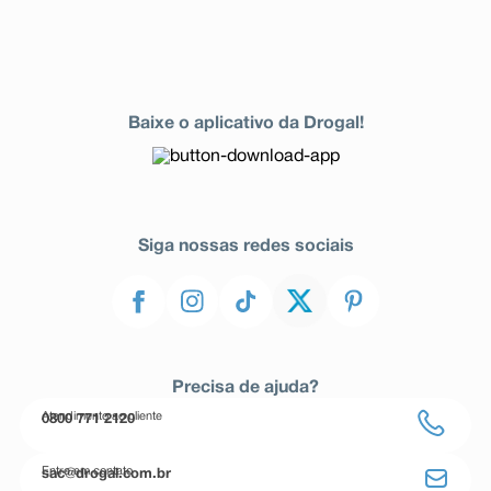
Baixe o aplicativo da Drogal!
Siga nossas redes sociais
Precisa de ajuda?
Atendimento ao cliente
0800 771 2120
Entre em contato
sac@drogal.com.br