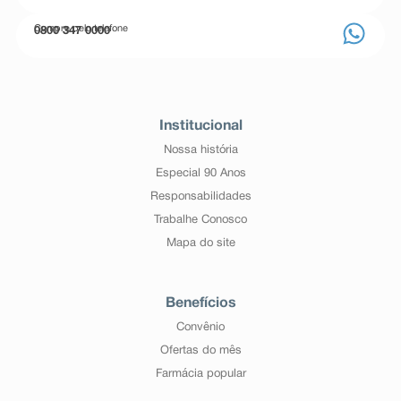
Compre pelo telefone
0800 347 0000
Institucional
Nossa história
Especial 90 Anos
Responsabilidades
Trabalhe Conosco
Mapa do site
Benefícios
Convênio
Ofertas do mês
Farmácia popular