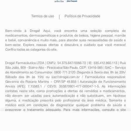
Termos de uso
Política de Privacidade
Bem-vindo à Drogal! Aqui, você encontra uma seleção completa de
medicamentos
,
dermocosméticos e produtos de beleza
,
higiene pessoal
,
mamãe
e bebê
,
conveniência
e muito mais, para atender suas necessidades de saúde e
bem-estar. Explore nossas ofertas e descubra o cuidado que você merece!
Confira todas as categorias do site.
Drogal Farmacêutica LTDA | CNPJ: 54.375.647/0066-72 | IE: 535.412.860.113 | Rua
São João, 909 - Bairro Alto - Piracicaba/São Paulo, CEP: 13416-585 | SAC – Serviço
de Atendimento ao Consumidor: 0800 771 2120 (Segunda à Sexta das 8h às 20h/
Sábado das 8h às 15h) ou
sac@drogal.com.br
/ Farmacêutica responsável:
Giovanna do Rosario Martins – CRF/SP 49.855 | Autorização de Funcionamento
Anvisa (AFE): 7.15583.1 / CEVS: 353870901-477-000047-1-5. As informações
contidas neste site, como promoções e ofertas de remédios e medicamentos,
não devem ser usadas para automedicação e não substituem, em hipótese
alguma, a medicação prescrita pelo profissional da área médica. Somente o
médico está em condições de diagnosticar qualquer problema de saúde e
prescrever o tratamento adequado. Para mais informações, consulte o site
Anvisa. As fotos contidas em nosso site são meramente ilustrativas. Promoções e
preços são válidos apenas para compras on-line, caso haja disponibilidade e
R$ 13,39
estão sujeitos a alterações no decorrer do dia. Todos os direitos reservados.
-
+
R$ 10,99
Comprar