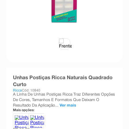
8
º
teste gravidez
9
º
esmalte
10
º
absorvente
Unhas Postiças Ricca Naturais Quadrado
Curto
Ricca
Cód: 10840
A Linha De Unhas Postiças Ricca Traz Diferentes Opções
De Cores, Tamanhos E Formatos Que Deixam O
Resultado Da Aplicação...
Ver mais
Mais opções: