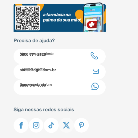
Precisa de ajuda?
Atendimento ao cliente
0800 771 2120
Entre em contato
sac@drogal.com.br
Compre pelo telefone
0800 347 0000
Siga nossas redes sociais