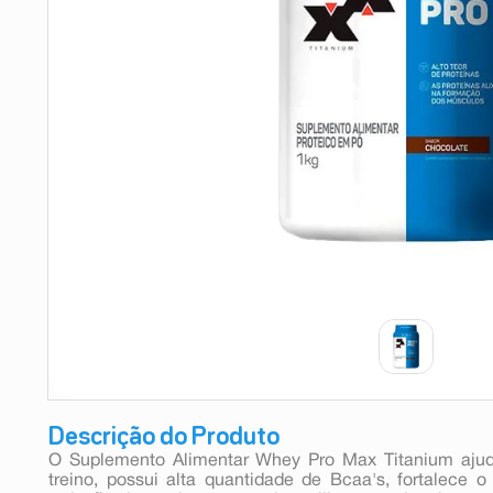
9
º
esmalte
10
º
absorvente
Descrição do Produto
O Suplemento Alimentar Whey Pro Max Titanium ajud
treino, possui alta quantidade de Bcaa's, fortalece 