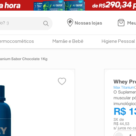
:)
Meu
Nossas lojas
ermocosméticos
Mamãe e Bebê
Higiene Pessoal
tanium Sabor Chocolate 1Kg
Whey Pr
Max Titanium
O Suplemen
muscular pó
imunológico
R$ 1
3
X de
R$ 44,53
s/ juros no c